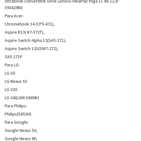
Ultrabook convertible serie Lenovo IdeaPad Yoga 11 de 11,6"
59342980
Para Acer:
Chromebook 14 (CP5-471),
Aspire R13( R7-372T),
Aspire Switch Alpha 12(SA5-271),
Aspire Switch 12S(SW7-272),
SA5-271P
Para LG:
LG G5
LG Nexus 5X
LG V20
LG G6(LGM-G600K)
Para Philips:
Philips(S653H)
Para Google:
Google Nexus 5X,
Google Nexus 6P,