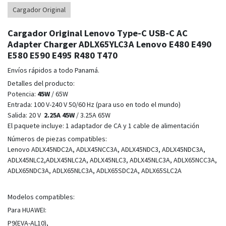
Cargador Original
Cargador Original Lenovo Type-C USB-C AC
Adapter Charger ADLX65YLC3A Lenovo E480 E490
E580 E590 E495 R480 T470
Envíos rápidos a todo Panamá.
Detalles del producto:
Potencia:
45W
/ 65W
Entrada: 100 V-240 V 50/60 Hz (para uso en todo el mundo)
Salida: 20 V
2.25A 45W
/ 3.25A 65W
El paquete incluye: 1 adaptador de CA y 1 cable de alimentación
Números de piezas compatibles:
Lenovo ADLX45NDC2A, ADLX45NCC3A, ADLX45NDC3, ADLX45NDC3A,
ADLX45NLC2,ADLX45NLC2A, ADLX45NLC3, ADLX45NLC3A, ADLX65NCC3A,
ADLX65NDC3A, ADLX65NLC3A, ADLX65SDC2A, ADLX65SLC2A
Modelos compatibles:
Para HUAWEI:
P9(EVA-AL10),