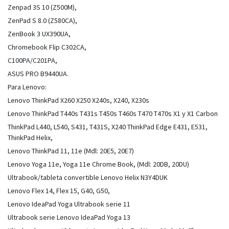
Zenpad 3S 10 (Z500M),
ZenPad S 8.0 (Z580CA),
ZenBook 3 UX390UA,
Chromebook Flip C302CA,
C100PA/C201PA,
ASUS PRO B9440UA.
Para Lenovo:
Lenovo ThinkPad X260 X250 X240s, X240, X230s
Lenovo ThinkPad T440s T431s T450s T460s T470 T470s X1 y X1 Carbon
ThinkPad L440, L540, S431, T431S, X240 ThinkPad Edge E431, E531,
ThinkPad Helix,
Lenovo ThinkPad 11, 11e (Mdl: 20E5, 20E7)
Lenovo Yoga 11e, Yoga 11e Chrome Book, (Mdl: 20DB, 20DU)
Ultrabook/tableta convertible Lenovo Helix N3Y4DUK
Lenovo Flex 14, Flex 15, G40, G50,
Lenovo IdeaPad Yoga Ultrabook serie 11
Ultrabook serie Lenovo IdeaPad Yoga 13