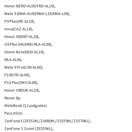
Honor 8(FRD-AL00/FRD-AL10),
Mate 9 (MHA-AL00/MHA-L29/MHA-L09),
P9 Plus(VIE-AL10),
nova(CAZ-AL10),
Honor V8(KNT-AL20),
G9 Plus (HUAWEI MLA-UL00),
Honor Note8(EDI-AL10),
MLA-AL00,
Mate 9 Pro(LON-AL00),
P10(VTR-AL00),
P10 Plus(VKY-AL00),
Honor V9(DUK-AL20),
Nexus 6p.
MateBook (12 pulgadas)
Para ASUS:
ZenFone3 (ZE552KL/ZU680KL/ZS550KL/ZS570KL),
ZenFone 3 Zoom (ZE553KL),