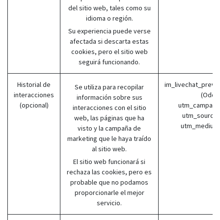
del sitio web, tales como su
idioma o región.
Su experiencia puede verse
afectada si descarta estas
cookies, pero el sitio web
seguirá funcionando.
Historial de
im_livechat_previ
Se utiliza para recopilar
interacciones
(Odoo
información sobre sus
(opcional)
utm_campaign
interacciones con el sitio
utm_source 
web, las páginas que ha
utm_medium 
visto y la campaña de
marketing que le haya traído
al sitio web.
El sitio web funcionará si
rechaza las cookies, pero es
probable que no podamos
proporcionarle el mejor
servicio.