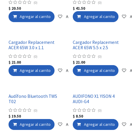
(0)
(0)
$
20.50
$
41.50
Agregar al carrito
Agregar a la lista de deseos
Agregar al carrito
A
Cargador Replacement
Cargador Replacement
ACER 65W 3.0 x 1.1
ACER 65W 5.5 x 2.5
(0)
(0)
$
21.00
$
21.00
Agregar al carrito
Agregar a la lista de deseos
Agregar al carrito
A
Audífono Bluetooth TWS
AUDIFONO X1 YISON 4
T02
AUDI-G4
(0)
(0)
$
19.50
$
8.50
Agregar al carrito
Agregar a la lista de deseos
Agregar al carrito
A