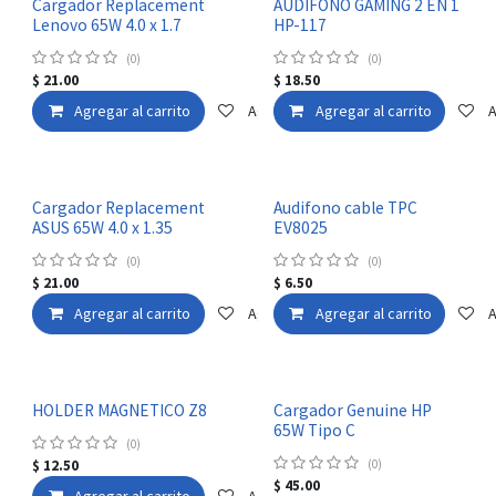
Cargador Replacement
AUDIFONO GAMING 2 EN 1
Lenovo 65W 4.0 x 1.7
HP-117
(0)
(0)
$
21.00
$
18.50
Agregar al carrito
Agregar a la lista de deseos
Agregar al carrito
A
Cargador Replacement
Audifono cable TPC
ASUS 65W 4.0 x 1.35
EV8025
(0)
(0)
$
21.00
$
6.50
Agregar al carrito
Agregar a la lista de deseos
Agregar al carrito
A
HOLDER MAGNETICO Z8
Cargador Genuine HP
65W Tipo C
(0)
$
12.50
(0)
$
45.00