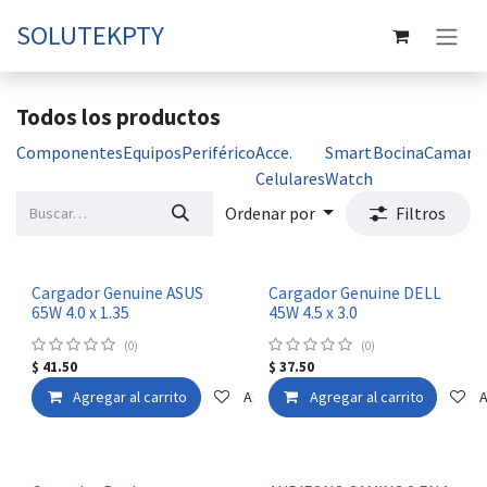
Ir al contenido
SOLUTEKPTY
Todos los productos
Componentes
Equipos
Periférico
Acce.
Smart
Bocina
Camara
Celulares
Watch
Ordenar por
Filtros
Cargador Genuine ASUS
Cargador Genuine DELL
65W 4.0 x 1.35
45W 4.5 x 3.0
(0)
(0)
$
41.50
$
37.50
Agregar al carrito
Agregar a la lista de deseos
Agregar al carrito
A