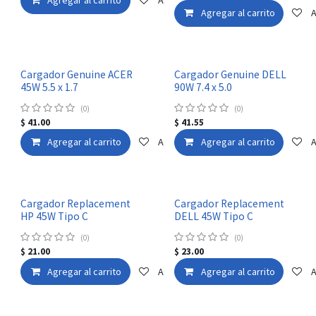
Agregar al carrito
Agregar a la lista de deseos
Agregar al carrito
A
Cargador Genuine ACER
Cargador Genuine DELL
45W 5.5 x 1.7
90W 7.4 x 5.0
(0)
(0)
$
41.00
$
41.55
Agregar al carrito
Agregar a la lista de deseos
Agregar al carrito
A
Cargador Replacement
Cargador Replacement
HP 45W Tipo C
DELL 45W Tipo C
(0)
(0)
$
21.00
$
23.00
Agregar al carrito
Agregar a la lista de deseos
Agregar al carrito
A