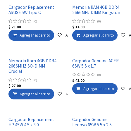
Cargador Replacement
Memoria RAM 4GB DDR4
ASUS 65W Tipo C
2666MHz DIMM Kingston
(0)
(0)
$
23.00
$
33.00
Agregar al carrito
Agregar a la lista de deseos
Agregar al carrito
A
Memoria Ram 4GB DDR4
Cargador Genuine ACER
2666MHZ SO-DIMM
65W 5.5 x 1.7
Crucial
(0)
(0)
$
41.00
$
27.00
Agregar al carrito
A
Agregar al carrito
Agregar a la lista de deseos
Cargador Replacement
Cargador Genuine
HP 45W 4.5 x 3.0
Lenovo 65W 5.5 x 2.5