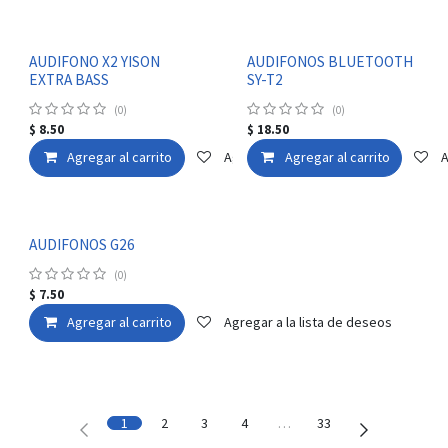
AUDIFONO X2 YISON
AUDIFONOS BLUETOOTH
EXTRA BASS
SY-T2
(0)
(0)
$
8.50
$
18.50
Agregar al carrito
Agregar a la lista de deseos
Agregar al carrito
A
AUDIFONOS G26
(0)
$
7.50
Agregar al carrito
Agregar a la lista de deseos
1
2
3
4
…
33