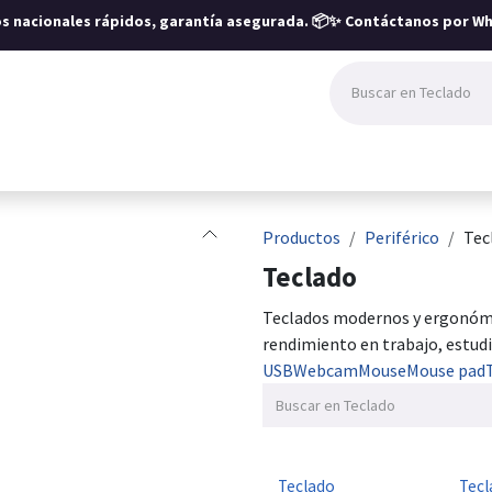
íos nacionales rápidos, garantía asegurada.
📦✨ Contáctanos por Wh
Productos
Periférico
Tec
Teclado
Teclados modernos y ergonómic
rendimiento en trabajo, estud
USB
Webcam
Mouse
Mouse pad
Teclado
Tecl