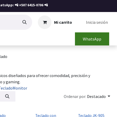
atsApp: 📲
+507 6415-0706
📲
Mi carrito
Inicia sesión
WhatsApp
lado
os diseñados para ofrecer comodidad, precisión y
io y gaming.
Teclado
Monitor
Ordenar por:
Destacado
ado
Teclado con
Teclado JK-905