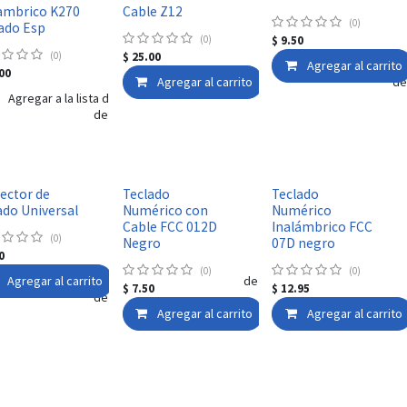
ambrico K270
Cable Z12
(0)
ado Esp
(0)
$
9.50
(0)
$
25.00
Agregar al carrito
00
Agregar al carrito
Agregar a la lista 
Agregar a la lista de deseos
Agregar a la lista de deseos
ector de
Teclado
Teclado
ado Universal
Numérico con
Numérico
Cable FCC 012D
Inalámbrico FCC
(0)
Negro
07D negro
0
(0)
(0)
Agregar al carrito
Agregar a la lista de deseos
$
7.50
$
12.95
Agregar a la lista de deseos
Agregar al carrito
Agregar a la lista 
Agregar al carrito