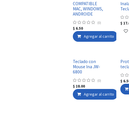
COMPATIBLE
Inal
MAC, WINDOWS,
Tecl
ANDROIDE
(0)
$
17.
$
6.50
Agregar al carrito
Teclado con
Prot
Mouse Ina JW-
tecl
6800
(0)
$
6.5
$
18.00
Agregar al carrito