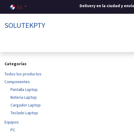
Ir al contenido
Delivery en la ciudad y env
ES
SOLUTEKPTY
Inicio
Tienda
Sobre nosotros
Contáctenos
Categorías
Todos los productos
Componentes
Pantalla Laptop
Bateria Laptop
Cargador Laptop
Teclado Laptop
Equipos
PC