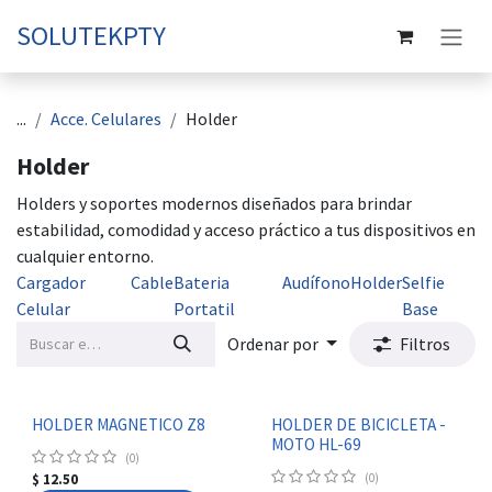
Ir al contenido
SOLUTEKPTY
...
Acce. Celulares
Holder
Holder
Holders y soportes modernos diseñados para brindar
estabilidad, comodidad y acceso práctico a tus dispositivos en
cualquier entorno.
Cargador
Cable
Bateria
Audífono
Holder
Selfie
Celular
Portatil
Base
Ordenar por
Filtros
HOLDER MAGNETICO Z8
HOLDER DE BICICLETA -
MOTO HL-69
(0)
$
12.50
(0)