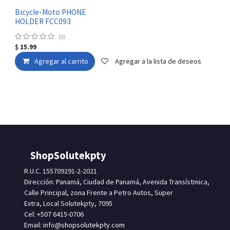
Bicycle-Moto PHONE
HOLDER FCC093
(0)
$
15.99
Agregar al carrito
Agregar a la lista de deseos
ShopSolutekpty
R.U.C. 155709291-2-2021
Dirección: Panamá, Ciudad de Panamá, Avenida Transístmica,
Calle Principal, zona Frente a Petro Autos, Super
Extra, Local Solutekpty, 7095
Cel: +507 6415-0706
Email: info
@shopsolutekpty.com