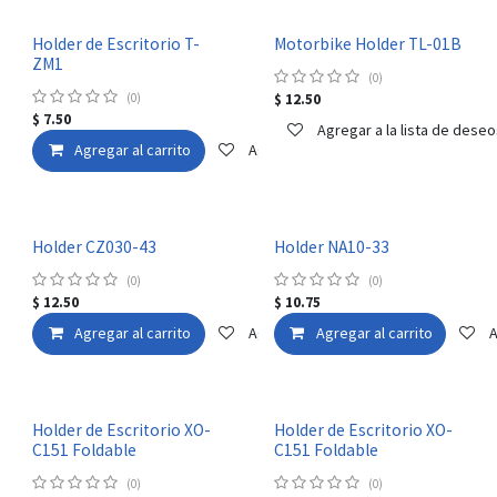
Holder de Escritorio T-
Motorbike Holder TL-01B
ZM1
(0)
(0)
$
12.50
$
7.50
Agregar a la lista de deseo
Agregar al carrito
Agregar a la lista de deseos
Holder CZ030-43
Holder NA10-33
(0)
(0)
$
12.50
$
10.75
Agregar al carrito
Agregar a la lista de deseos
Agregar al carrito
A
Holder de Escritorio XO-
Holder de Escritorio XO-
C151 Foldable
C151 Foldable
(0)
(0)