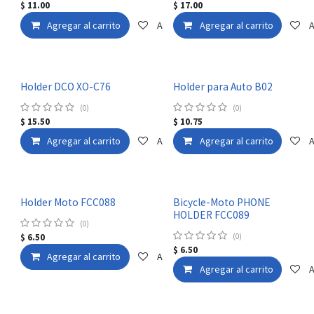
$
11.00
$
17.00
Agregar al carrito
Agregar a la lista de deseos
Agregar al carrito
A
Holder DCO XO-C76
Holder para Auto B02
(0)
(0)
$
15.50
$
10.75
Agregar al carrito
Agregar a la lista de deseos
Agregar al carrito
A
Holder Moto FCC088
Bicycle-Moto PHONE
HOLDER FCC089
(0)
$
6.50
(0)
$
6.50
Agregar al carrito
Agregar a la lista de deseos
Agregar al carrito
A