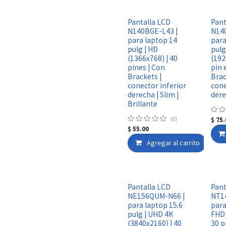
Pantalla LCD
Pant
N140BGE-L43 |
N14
para laptop 14
para
pulg | HD
pulg
(1366x768) | 40
(192
pines | Con
pin 
Brackets |
Brac
conector inferior
cone
derecha | Slim |
dere
Brillante
(0)
$
75.
$
55.00
Agregar al carrito
Pantalla LCD
Pant
NE156QUM-N66 |
NT1
para laptop 15.6
para
pulg | UHD 4K
FHD 
(3840x2160) | 40
30 p