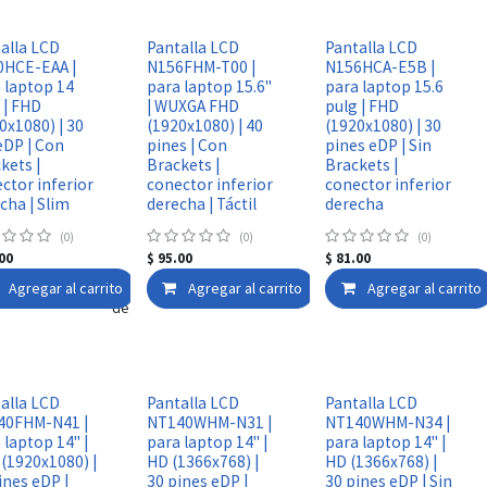
alla LCD
Pantalla LCD
Pantalla LCD
0HCE-EAA |
N156FHM-T00 |
N156HCA-E5B |
 laptop 14
para laptop 15.6"
para laptop 15.6
 | FHD
| WUXGA FHD
pulg | FHD
0x1080) | 30
(1920x1080) | 40
(1920x1080) | 30
eDP | Con
pines | Con
pines eDP | Sin
kets |
Brackets |
Brackets |
ctor inferior
conector inferior
conector inferior
cha | Slim
derecha | Táctil
derecha
(0)
(0)
(0)
00
$
95.00
$
81.00
Agregar al carrito
Agregar a la lista de deseos
Agregar al carrito
Agregar a la lista 
Agregar al carrito
Agregar a la lista de deseos
alla LCD
Pantalla LCD
Pantalla LCD
40FHM-N41 |
NT140WHM-N31 |
NT140WHM-N34 |
 laptop 14" |
para laptop 14" |
para laptop 14" |
(1920x1080) |
HD (1366x768) |
HD (1366x768) |
ines eDP |
30 pines eDP |
30 pines eDP | Sin