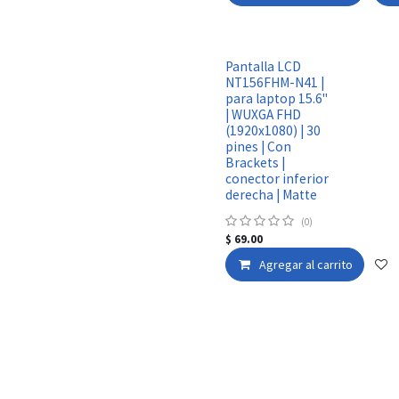
Pantalla LCD
NT156FHM-N41 |
para laptop 15.6"
| WUXGA FHD
(1920x1080) | 30
pines | Con
Brackets |
conector inferior
derecha | Matte
(0)
$
69.00
Agregar al carrito