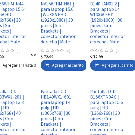
56WHM-N44 |
NV156FHM-N61 |
B140HAN01.2 |
 laptop 15.6"
para laptop 15.6"
para laptop 14" |
GA HD
| WUXGA FHD
WUXGA FHD
6x768) | 30
(1920x1080) | 30
(1920x1080) | 30
s | Sin
pines | Sin
pines | Con
kets |
Brackets |
Brackets |
ctor inferior
conector inferior
conector inferior
cha | Mate
derecha | Mate
derecha | Mate
(0)
(0)
(0)
Agregar a la lista de deseos
00
$
72.99
$
72.99
Agregar a la lista de deseos
Agregar al carrito
Agregar a la lista 
Agregar al carrito
alla LCD
Pantalla LCD
Pantalla LCD
33WX1-201 |
HB140WX1-601 |
B156XTN04.0 |
 laptop 13.3
para laptop 14
para laptop 15.6
 | HD
pulg | HD
pulg | HD
6x768) | 40
(1366x768) | 30
(1366x768) | 30
s | Con
pines | Con
pines | Con
kets |
Brackets |
Brackets |
ctor inferior
conector inferior
conector inferior
echa
derecha
derecha