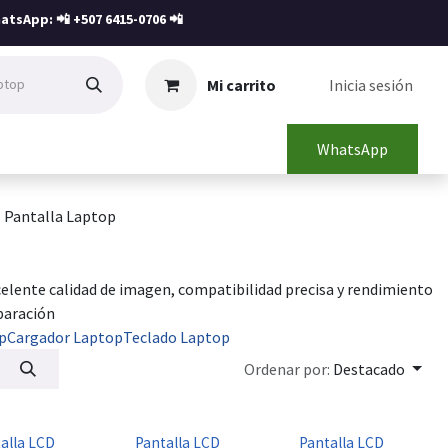
atsApp: 📲
+507 6415-0706
📲
Mi carrito
Inicia sesión
WhatsApp
Pantalla Laptop
celente calidad de imagen, compatibilidad precisa y rendimiento
paración
p
Cargador Laptop
Teclado Laptop
Ordenar por:
Destacado
alla LCD
Pantalla LCD
Pantalla LCD