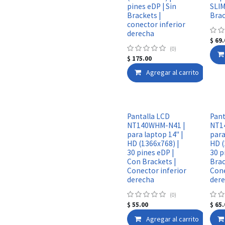
pines eDP | Sin
SLIM
Brackets |
Brac
conector inferior
derecha
$
69.
(0)
$
175.00
Agregar al carrito
Pantalla LCD
Pant
NT140WHM-N41 |
NT1
para laptop 14" |
para
HD (1366x768) |
HD (
30 pines eDP |
30 p
Con Brackets |
Brac
Conector inferior
Cone
derecha
der
(0)
$
55.00
$
65.
Agregar al carrito