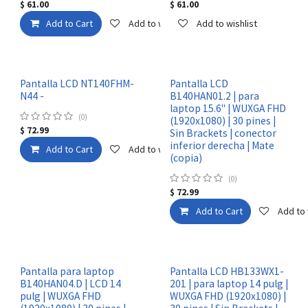
$
61.00
$
61.00
Add to Cart
Add to wishlist
Add to wishlist
Pantalla LCD NT140FHM-
Pantalla LCD
N44 -
B140HAN01.2 | para
laptop 15.6" | WUXGA FHD
(0)
(1920x1080) | 30 pines |
$
72.99
Sin Brackets | conector
inferior derecha | Mate
Add to Cart
Add to wishlist
(copia)
(0)
$
72.99
Add to Cart
Add to 
Pantalla para laptop
Pantalla LCD HB133WX1-
B140HAN04.D | LCD 14
201 | para laptop 14 pulg |
pulg | WUXGA FHD
WUXGA FHD (1920x1080) |