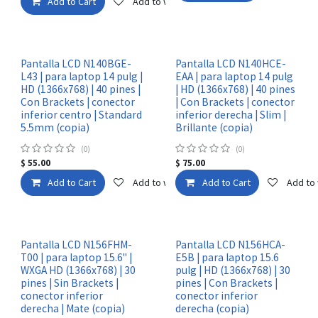
Add to Cart
Add to wishlist
Pantalla LCD N140BGE-
Pantalla LCD N140HCE-
L43 | para laptop 14 pulg |
EAA | para laptop 14 pulg
HD (1366x768) | 40 pines |
| HD (1366x768) | 40 pines
Con Brackets | conector
| Con Brackets | conector
inferior centro | Standard
inferior derecha | Slim |
5.5mm (copia)
Brillante (copia)
(0)
(0)
$
55.00
$
75.00
Add to Cart
Add to wishlist
Add to Cart
Add to 
Pantalla LCD N156FHM-
Pantalla LCD N156HCA-
T00 | para laptop 15.6" |
E5B | para laptop 15.6
WXGA HD (1366x768) | 30
pulg | HD (1366x768) | 30
pines | Sin Brackets |
pines | Con Brackets |
conector inferior
conector inferior
derecha | Mate (copia)
derecha (copia)