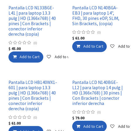
Pantalla LCD N133BGE-
Pantalla LCD N140BGA-
L41 | para laptop 13.3
EB3 | para laptop 14",
pulg | HD (1366x768) | 40
FHD, 30 pines eDP, SLIM,
pines | Con Brackets |
Sin Brackets, (copia)
conector inferior
(0)
derecha (copia)
$
61.00
(0)
Add to Cart
Add to 
$
45.00
Add to Cart
Add to wishlist
Pantalla LCD HB140WX1-
Pantalla LCD N140BGE-
601 | para laptop 13.3
L12 | para laptop 14 pulg |
pulg | HD (1366x768) | 40
HD (1366x768) | 30 pines |
pines | Con Brackets |
Con Brackets | conector
conector inferior
inferior derecha
derecha (copia)
(0)
(0)
$
79.00
$
61.00
Add to Cart
Add to 