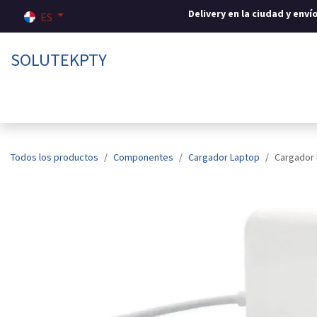
Ir al contenido
Delivery en la ciudad y env
ES
SOLUTEKPTY
Inicio
Tienda
Sobre nosotros
Contáctenos
Todos los productos
Componentes
Cargador Laptop
Cargador