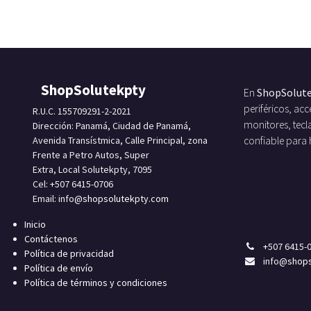
ShopSolutekpty
En
ShopSolut
periféricos, a
R.U.C. 155709291-2-2021
monitores, tecl
Dirección: Panamá, Ciudad de Panamá,
Avenida Transístmica, Calle Principal, zona
confiable para
Frente a Petro Autos, Super
Extra, Local Solutekpty, 7095
Cel: +507 6415-0706
Email: info
@shopsolutekpty.com
Inicio
Contáctenos
+
507 6415-
Política de privacidad
info
@shops
Política de envío
Política de términos y condiciones