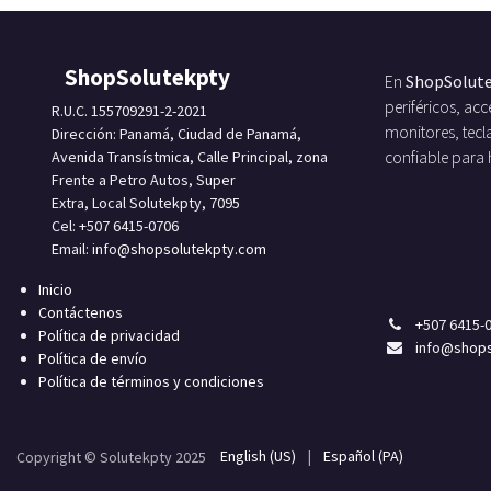
ShopSolutekpty
En
ShopSolut
periféricos, a
R.U.C. 155709291-2-2021
monitores, tecl
Dirección: Panamá, Ciudad de Panamá,
Avenida Transístmica, Calle Principal, zona
confiable para
Frente a Petro Autos, Super
Extra, Local Solutekpty, 7095
Cel: +507 6415-0706
Email: info
@shopsolutekpty.com
Inicio
Contáctenos
+
507 6415-
Política de privacidad
info
@shops
Política de envío
Política de términos y condiciones
English (US)
|
Español (PA)
Copyright © Solutekpty 2025