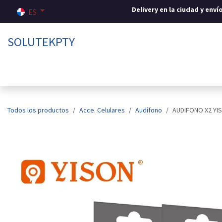
Ir al contenido
Delivery en la ciudad y env
ES
SOLUTEKPTY
Inicio
Tienda
Sobre nosotros
Contáctenos
Todos los productos
Acce. Celulares
Audífono
AUDIFONO X2 YI