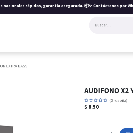
íos nacionales rápidos, garantía asegurada.
📦✨ Contáctanos por Wh
SON EXTRA BASS
AUDIFONO X2 
(0 reseña)
$
8.50