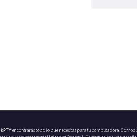
ekPTY
encontrarás todo lo que necesitas para tu computadora. Somos 