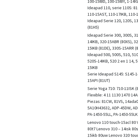
100-15IBD, 100-15IBY, 1-14I
Ideapad 110, serie 110S: 81
110-15AST, 110-17IKB, 110-
Ideapad Serie 120, 120S, 1
(81H5)
Ideapad Serie 300, 300S, 31
14IKB, 320-15ABR (80XS), 32
15IKB (81DE), 330S-15ARR (
Ideapad 500, 500S, 510, 510
520S-14IKB, 520 2 en 1 14, 
15IKB
Serie Ideapad S145: S145-14
15API (81UT)
Serie Yoga 710: 710-11ISK (
Flexible: 4 11 1130 1470 14A
Piezas: 81CW, 81VS, 14ada
5A10H43632, ADP-45DW, AD
PA-1450-55LL, PA-1450-55LK
Lenovo 110 touch-15acl 80 V
80t7 Lenovo 310 – 14isk 80s
15ikb 80uw Lenovo 320 touc