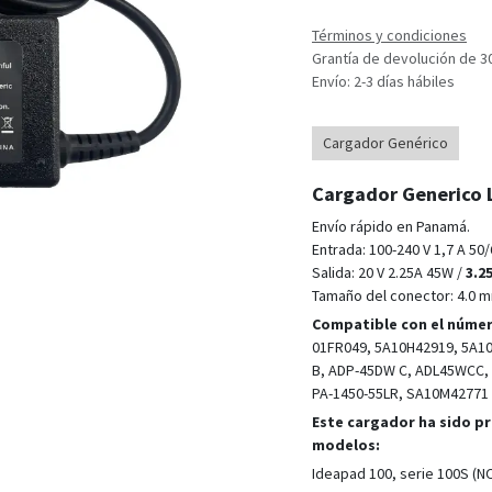
Términos y condiciones
Grantía de devolución de 3
Envío: 2-3 días hábiles
Cargador Genérico
Cargador Generico L
Envío rápido en Panamá.
Entrada: 100-240 V 1,7 A 50
Salida: 20 V 2.25A 45W /
3.2
Tamaño del conector: 4.0 m
Compatible con el núme
01FR049, 5A10H42919, 5A1
B, ADP-45DW C, ADL45WCC, 
PA-1450-55LR, SA10M42771
Este cargador ha sido p
modelos:
Ideapad 100, serie 100S (N