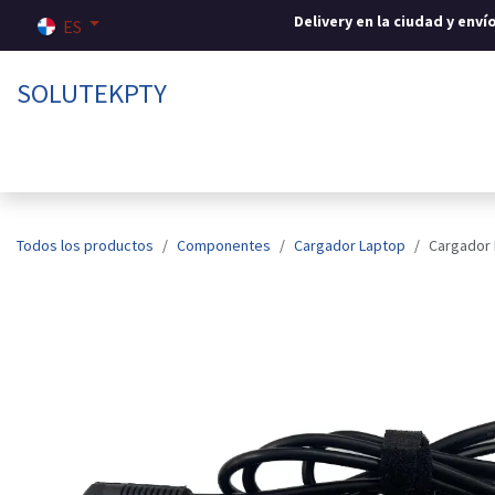
Ir al contenido
Delivery en la ciudad y env
ES
SOLUTEKPTY
Inicio
Tienda
Sobre nosotros
Contáctenos
Todos los productos
Componentes
Cargador Laptop
Cargador 