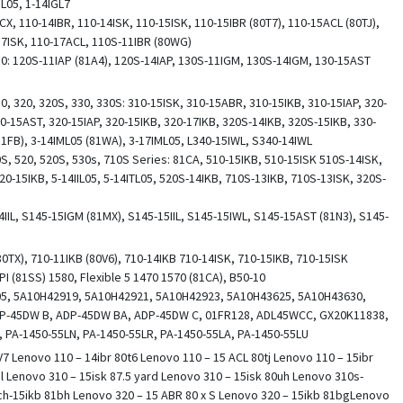
GL05, 1-14IGL7
CX, 110-14IBR, 110-14ISK, 110-15ISK, 110-15IBR (80T7), 110-15ACL (80TJ),
17ISK, 110-17ACL, 110S-11IBR (80WG)
30: 120S-11IAP (81A4), 120S-14IAP, 130S-11IGM, 130S-14IGM, 130-15AST
0, 320, 320S, 330, 330S: 310-15ISK, 310-15ABR, 310-15IKB, 310-15IAP, 320-
0-15AST, 320-15IAP, 320-15IKB, 320-17IKB, 320S-14IKB, 320S-15IKB, 330-
81FB), 3-14IML05 (81WA), 3-17IML05, L340-15IWL, S340-14IWL
S, 520, 520S, 530s, 710S Series: 81CA, 510-15IKB, 510-15ISK 510S-14ISK,
520-15IKB, 5-14IIL05, 5-14ITL05, 520S-14IKB, 710S-13IKB, 710S-13ISK, 320S-
IIL, S145-15IGM (81MX), S145-15IIL, S145-15IWL, S145-15AST (81N3), S145-
80TX), 710-11IKB (80V6), 710-14IKB 710-14ISK, 710-15IKB, 710-15ISK
PI (81SS) 1580, Flexible 5 1470 1570 (81CA), B50-10
05, 5A10H42919, 5A10H42921, 5A10H42923, 5A10H43625, 5A10H43630,
P-45DW B, ADP-45DW BA, ADP-45DW C, 01FR128, ADL45WCC, GX20K11838,
, PA-1450-55LN, PA-1450-55LR, PA-1450-55LA, PA-1450-55LU
7 Lenovo 110 – 14ibr 80t6 Lenovo 110 – 15 ACL 80tj Lenovo 110 – 15ibr
l Lenovo 310 – 15isk 87.5 yard Lenovo 310 – 15isk 80uh Lenovo 310s-
h-15ikb 81bh Lenovo 320 – 15 ABR 80 x S Lenovo 320 – 15ikb 81bgLenovo