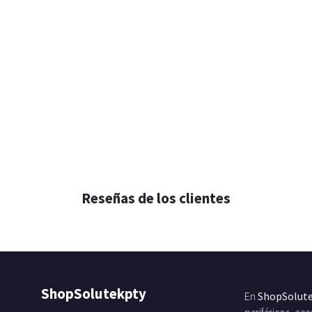
Reseñas de los clientes
ShopSolutekpty
En
ShopSolut