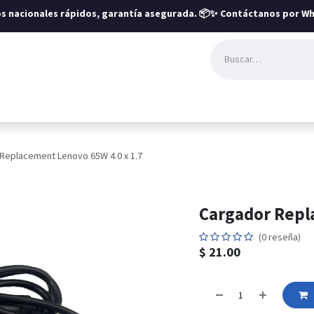
íos nacionales rápidos, garantía asegurada.
📦✨ Contáctanos por Wh
Replacement Lenovo 65W 4.0 x 1.7
Cargador Repl
(0 reseña)
$
21.00