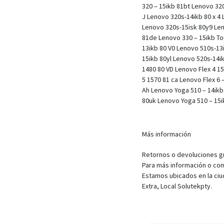
320 – 15ikb 81bt Lenovo 320
J Lenovo 320s-14ikb 80 x 4
Lenovo 320s-15isk 80y9 Len
81de Lenovo 330 – 15ikb To
13ikb 80 V0 Lenovo 510s-13
15ikb 80yl Lenovo 520s-14ik
1480 80 VD Lenovo Flex 4 1
5 1570 81 ca Lenovo Flex 6 
Ah Lenovo Yoga 510 – 14ikb
80uk Lenovo Yoga 510 – 15i
Más información
Retornos o devoluciones gra
Para más información o com
Estamos ubicados en la ciu
Extra, Local Solutekpty.