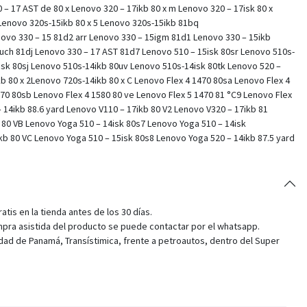
 – 17 AST de 80 x Lenovo 320 – 17ikb 80 x m Lenovo 320 – 17isk 80 x
 Lenovo 320s-15ikb 80 x 5 Lenovo 320s-15ikb 81bq
ovo 330 – 15 81d2 arr Lenovo 330 – 15igm 81d1 Lenovo 330 – 15ikb
uch 81dj Lenovo 330 – 17 AST 81d7 Lenovo 510 – 15isk 80sr Lenovo 510s-
isk 80sj Lenovo 510s-14ikb 80uv Lenovo 510s-14isk 80tk Lenovo 520 –
b 80 x 2Lenovo 720s-14ikb 80 x C Lenovo Flex 4 1470 80sa Lenovo Flex 4
570 80sb Lenovo Flex 4 1580 80 ve Lenovo Flex 5 1470 81 °C9 Lenovo Flex
– 14ikb 88.6 yard Lenovo V110 – 17ikb 80 V2 Lenovo V320 – 17ikb 81
 80 VB Lenovo Yoga 510 – 14isk 80s7 Lenovo Yoga 510 – 14isk
kb 80 VC Lenovo Yoga 510 – 15isk 80s8 Lenovo Yoga 520 – 14ikb 87.5 yard
tis en la tienda antes de los 30 días.
pra asistida del producto se puede contactar por el whatsapp.
dad de Panamá, Transístimica, frente a petroautos, dentro del Super