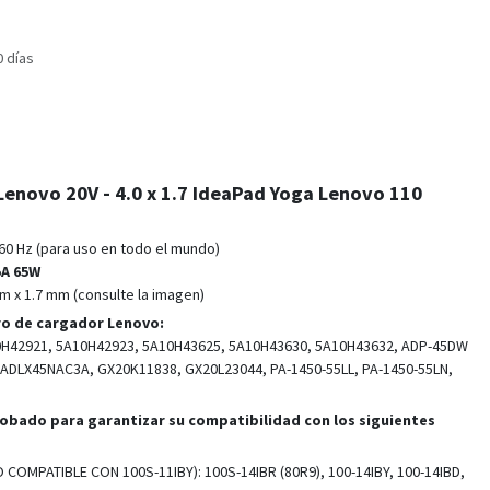
0 días
enovo 20V - 4.0 x 1.7 IdeaPad Yoga Lenovo 110
/60 Hz (para uso en todo el mundo)
5A 65W
m x 1.7 mm (consulte la imagen)
ro de cargador Lenovo:
0H42921, 5A10H42923, 5A10H43625, 5A10H43630, 5A10H43632, ADP-45DW
ADLX45NAC3A, GX20K11838, GX20L23044, PA-1450-55LL, PA-1450-55LN,
robado para garantizar su compatibilidad con los siguientes
O COMPATIBLE CON 100S-11IBY): 100S-14IBR (80R9), 100-14IBY, 100-14IBD,