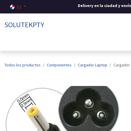
Ir al contenido
Delivery en la ciudad y env
ES
SOLUTEKPTY
Inicio
Tienda
Sobre nosotros
Contáctenos
Todos los productos
Componentes
Cargador Laptop
Cargador 