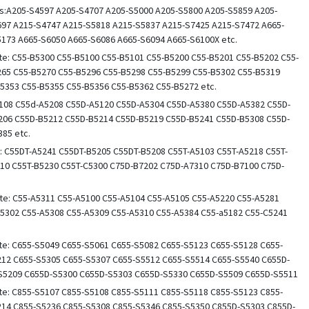
ies:A205-S4597 A205-S4707 A205-S5000 A205-S5800 A205-S5859 A205-
97 A215-S4747 A215-S5818 A215-S5837 A215-S7425 A215-S7472 A665-
173 A665-S6050 A665-S6086 A665-S6094 A665-S6100X etc.
llite: C55-B5300 C55-B5100 C55-B5101 C55-B5200 C55-B5201 C55-B5202 C55-
65 C55-B5270 C55-B5296 C55-B5298 C55-B5299 C55-B5302 C55-B5319
5353 C55-B5355 C55-B5356 C55-B5362 C55-B5272 etc.
A5108 C55d-A5208 C55D-A5120 C55D-A5304 C55D-A5380 C55D-A5382 C55D-
206 C55D-B5212 C55D-B5214 C55D-B5219 C55D-B5241 C55D-B5308 C55D-
85 etc.
te: C55DT-A5241 C55DT-B5205 C55DT-B5208 C55T-A5103 C55T-A5218 C55T-
10 C55T-B5230 C55T-C5300 C75D-B7202 C75D-A7310 C75D-B7100 C75D-
llite: C55-A5311 C55-A5100 C55-A5104 C55-A5105 C55-A5220 C55-A5281
5302 C55-A5308 C55-A5309 C55-A5310 C55-A5384 C55-a5182 C55-C5241
llite: C655-S5049 C655-S5061 C655-S5082 C655-S5123 C655-S5128 C655-
212 C655-S5305 C655-S5307 C655-S5512 C655-S5514 C655-S5540 C655D-
S5209 C655D-S5300 C655D-S5303 C655D-S5330 C655D-S5509 C655D-S5511
llite: C855-S5107 C855-S5108 C855-S5111 C855-S5118 C855-S5123 C855-
214 C855-S5236 C855-S5308 C855-S5346 C855-S5350 C855D-S5303 C855D-