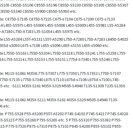
S5105 C855D-S5106 C855D-S5196 C855D-S5230 C855D-S5305 C855D-S5307
C855D-S5340 C855D-S5900 C855D-S5950 etc.
llite: C875D-S7105 C875D-S7225 C675-s7104 C675-s7200 C675-s7133
54 L455-S5975 L455-S5000 L455-S5008 L455-S5009 L455-S5981 L55-A5284
D-A7280 L75D-A7283 L35-S1054 L455-S5975 etc.
llite:L55-A5284 L55T-A5232 L55T-A5290 L75D-A7280 L75D-A7283 L645D-S4025
655d-s5050 L675-s7108 L655-s5096 L655-s5155 L655-s5060 etc.
llite:L755D-S5163 L755D-S5204 L755D-S5218 L755D-S5241 L755-s5258 L755-
16 L755-S5214 L755-S5153 L755-S5151 L775d-S7340 L755-S5246 L755-
llite: M115-S1061 M35XL775-S7307 L775-S7350 L775-S7352 L775D-S7107
775D-S7135 L775D-S7340 L875-S7110 L675d-s7106 L675d-s7100 L745-
35 etc. -S111 M35X-S161 M35X-S329 M505-S4940 T135-S1309 T235-S1350
llite: M115-S1061 M35X-S111 M35X-S161 M35X-S329 M505-S4940 T135-
6 etc.
llite: P755-S528 P55-A5200 P55T-A5202 P745-S4102 P745-S4217 P745-S4320
5-S5215 P755-S5260 P755-S5265 etc. 5 P755-S5320 P755-S5382 P755-
15 P775-S7320 P875-s7310 P875-S7102 P845-S4200 P855-S5102 P855-