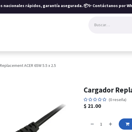
íos nacionales rápidos, garantía asegurada.
📦✨ Contáctanos por Wh
Replacement ACER 65W 5.5 x 2.5
Cargador Repl
(0 reseña)
$
21.00