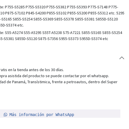
llite: P755-S5285 P755-S5320 P755-S5382 P755-S5393 P775-S7148 P775-
10 P875-S7102 P845-S4200 P855-S5102 P855-S5200 P855-S5312 etc. 5295
5-S5165 S855-S5254 S855-S5369 S855-S5378 S855-S5381 S855D-S5120
5D-S5374 etc.
llite: S55-A5274 S55-A5295 S55T-A5238 S75-A7221 S855-S5165 S855-S5254
55-S5381 S855D-S5120 S875-S7356 S955-S5373 S955D-S5374 etc
tis en la tienda antes de los 30 días.
pra asistida del producto se puede contactar por el whatsapp.
dad de Panamá, Transístimica, frente a petroautos, dentro del Super
Más información por WhatsApp