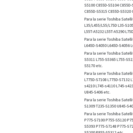
S5100 C855D-S5104 C855D-
C855D-S5315 C855D-S5320 
Para la serie Toshiba Sate
L35/L455/L55/L75D L35-S10
L55T-A5232 L55T-A5290 L75
Para la serie Toshiba Sate
L645D-S4050 L645D-S4056 L
Para la serie Toshiba Sate
S5311 L755-S5365 L755-S52
S5170 etc.
Para la serie Toshiba Sate
L775D-S7108 L775D-S7132 L
s4210 L745-s4110 L745-s42
U845-S406 etc.
Para la serie Toshiba Sate
S1309 T235-S1350 U845-S40
Para la serie Toshiba Sate
P775-S7100 P755-S5120 P75
S5393 P775-S7148 P775-S72
S5200 P855-S5312 etc.