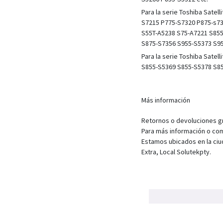
Para la serie Toshiba Sate
S7215 P775-S7320 P875-s73
S55T-A5238 S75-A7221 S85
S875-S7356 S955-S5373 S95
Para la serie Toshiba Sate
S855-S5369 S855-S5378 S8
Más información
Retornos o devoluciones gra
Para más información o com
Estamos ubicados en la ciu
Extra, Local Solutekpty.