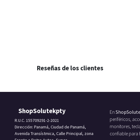
Reseñas de los clientes
ShopSolutekpty
En
ShopSolut
periféricos, a
R.U.C. 155709291-2-2021
monitores, tecl
Dirección: Panamá, Ciudad de Panamá,
Avenida Transístmica, Calle Principal, zona
confiable para