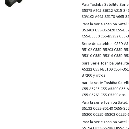
Para Toshiba Satellite Ser
S5879 A205-S6812 A215-S46
3DV10X A665-S5170 A665-S5
Para la serie Toshiba Sate
B5240X C55-B5242X C55-B52
C55-B5350 C55-B5352 C55-B
Serie de satélites: C55D-
B5102 C55D-B5203 C55D-B5
B5310 C55D-B5319 C55D-B53
para Serie Toshiba Satelli
A5222 C55T-B5109 C55T-B51
B7200 y otros
para la serie Toshiba Sate
C55-A5285 C55-A5300 C55-A
C55-C5268 C55-C5390 etc.
Para la serie Toshiba Sate
S5132 C655-S5140 C655-S5
S5200 C655D-S5202 C655D-
Para la serie Toshiba Sate
S5194 C855-S5206 C855-S5