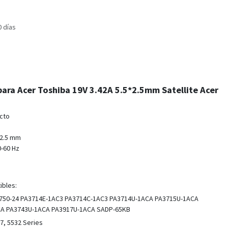
0 días
ara Acer Toshiba 19V 3.42A 5.5*2.5mm Satellite Acer
ucto
 2.5 mm
0-60 Hz
ibles:
-1750-24 PA3714E-1AC3 PA3714C-1AC3 PA3714U-1ACA PA3715U-1ACA
CA PA3743U-1ACA PA3917U-1ACA SADP-65KB
7, 5532 Series