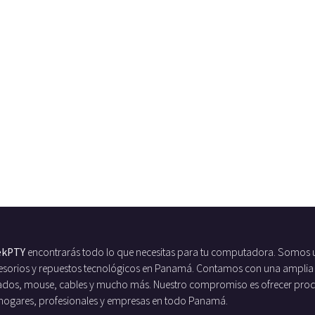
ekPTY
encontrarás todo lo que necesitas para tu computadora. Somos 
ccesorios y repuestos tecnológicos en Panamá. Contamos con una amplia
ados, mouse, cables y mucho más. Nuestro compromiso es ofrecer produc
 hogares, profesionales y empresas en todo Panamá.