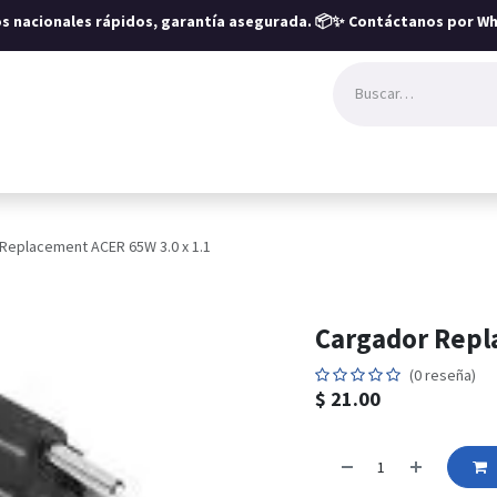
íos nacionales rápidos, garantía asegurada.
📦✨ Contáctanos por Wh
Replacement ACER 65W 3.0 x 1.1
Cargador Repl
(0 reseña)
$
21.00