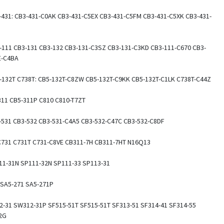
431: CB3-431-C0AK CB3-431-C5EX CB3-431-C5FM CB3-431-C5XK CB3-431-
111 CB3-131 CB3-132 CB3-131-C3SZ CB3-131-C3KD CB3-111-C670 CB3-
E-C4BA
-132T C738T: CB5-132T-C8ZW CB5-132T-C9KK CB5-132T-C1LK C738T-C44Z
311 CB5-311P C810 C810-T7ZT
-531 CB3-532 CB3-531-C4A5 CB3-532-C47C CB3-532-C8DF
C731 C731T C731-C8VE CB311-7H CB311-7HT N16Q13
111-31N SP111-32N SP111-33 SP113-31
s SA5-271 SA5-271P
312-31 SW312-31P SF515-51T SF515-51T SF313-51 SF314-41 SF314-55
2G