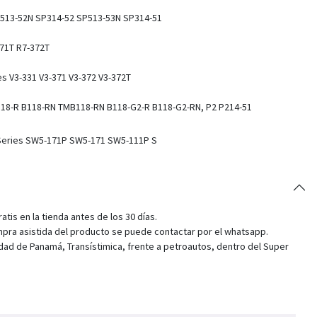
SP513-52N SP314-52 SP513-53N SP314-51
371T R7-372T
es V3-331 V3-371 V3-372 V3-372T
B118-R B118-RN TMB118-RN B118-G2-R B118-G2-RN, P2 P214-51
S Series SW5-171P SW5-171 SW5-111P S
tis en la tienda antes de los 30 días.
pra asistida del producto se puede contactar por el whatsapp.
dad de Panamá, Transístimica, frente a petroautos, dentro del Super