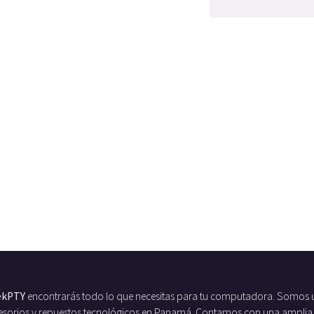
ekPTY
encontrarás todo lo que necesitas para tu computadora. Somos 
ccesorios y repuestos tecnológicos en Panamá. Contamos con una amplia