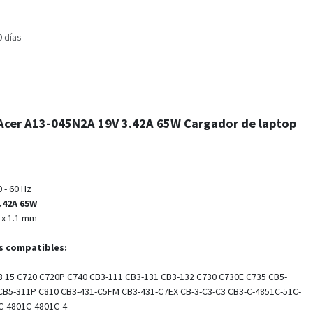
0 días
Acer A13-045N2A 19V 3.42A 65W Cargador de laptop
 - 60 Hz
.42A 65W
 x 1.1 mm
ás compatibles:
 15 C720 C720P C740 CB3-111 CB3-131 CB3-132 C730 C730E C735 CB5-
CB5-311P C810 CB3-431-C5FM CB3-431-C7EX CB-3-C3-C3 CB3-C-4851C-51C-
5C-4801C-4801C-4