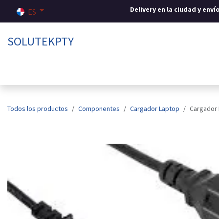
Ir al contenido
Delivery en la ciudad y env
ES
SOLUTEKPTY
Inicio
Tienda
Sobre nosotros
Contáctenos
Todos los productos
Componentes
Cargador Laptop
Cargador 