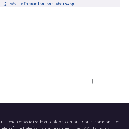
Más información por WhatsApp
una tienda especializada en laptops, computadoras, componentes,
 selección de baterías, cargadores, memorias RAM, discos SSD,