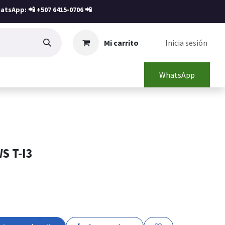
atsApp: 📲
+507 6415-0706
📲
Mi carrito
Inicia sesión
WhatsApp
S T-I3