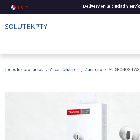
Ir al contenido
Delivery en la ciudad y env
ES
SOLUTEKPTY
Inicio
Tienda
Sobre nosotros
Contáctenos
Todos los productos
Acce. Celulares
Audífono
AUDIFONOS TWS 