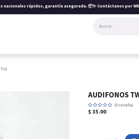
íos nacionales rápidos, garantía asegurada.
📦✨ Contáctanos por Wh
T-I3
AUDIFONOS TW
(0 reseña)
$
35.00