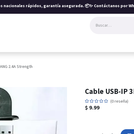
íos nacionales rápidos, garantía asegurada.
📦✨ Contáctanos por Wh
HANG 2.4A Strength
Cable USB-IP 
(0 reseña)
$
9.99