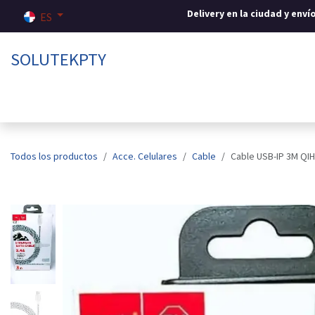
Ir al contenido
Delivery en la ciudad y env
ES
SOLUTEKPTY
Inicio
Tienda
Sobre nosotros
Contáctenos
Todos los productos
Acce. Celulares
Cable
Cable USB-IP 3M QI