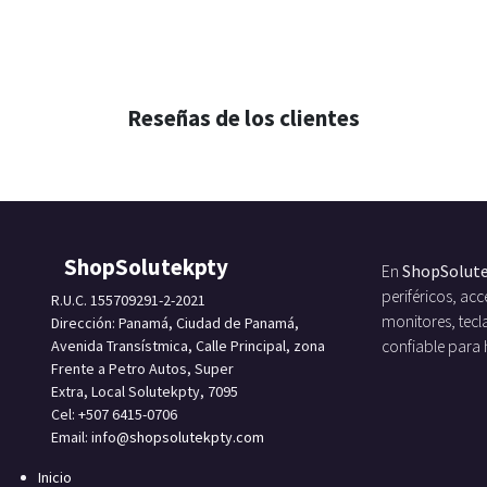
Reseñas de los clientes
ShopSolutekpty
En
ShopSolut
periféricos, a
R.U.C. 155709291-2-2021
monitores, tecl
Dirección: Panamá, Ciudad de Panamá,
Avenida Transístmica, Calle Principal, zona
confiable para
Frente a Petro Autos, Super
Extra, Local Solutekpty, 7095
Cel: +507 6415-0706
Email: info
@shopsolutekpty.com
Inicio