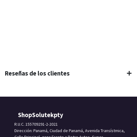
Reseñas de los clientes
ShopSolutekpty
R.U.C. 155709291-2-2021
Dirección: Panamá, Ciudad de Panamá, Avenida Transístmica,
Calle Principal, zona Frente a Petro Autos, Super