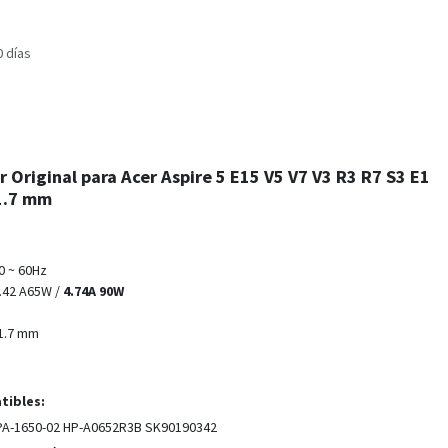
0 días
Original para Acer Aspire 5 E15 V5 V7 V3 R3 R7 S3 E1
 1.7 mm
0 ~ 60Hz
3.42 A65W /
4.74A 90W
 1.7 mm
tibles:
PA-1650-02 HP-A0652R3B SK90190342