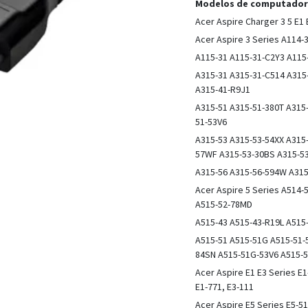
Modelos de computadora
Acer Aspire Charger 3 5 E1 
Acer Aspire 3 Series A114
A115-31 A115-31-C2Y3 A115
A315-31 A315-31-C514 A315
A315-41-R9J1
A315-51 A315-51-380T A315
51-53V6
A315-53 A315-53-54XX A315
57WF A315-53-30BS A315-5
A315-56 A315-56-594W A315
Acer Aspire 5 Series A514
A515-52-78MD
A515-43 A515-43-R19L A515
A515-51 A515-51G A515-51-
84SN A515-51G-53V6 A515-
Acer Aspire E1 E3 Series E
E1-771, E3-111
Acer Aspire E5 Series E5-5