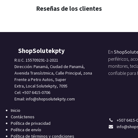
Reseñas de los clientes
ShopSolutekpty
En
ShopSolut
periféricos, a
R.U.C. 155709291-2-2021
monitores, tecl
Dirección: Panamá, Ciudad de Panamá,
Avenida Transístmica, Calle Principal, zona
confiable para
Frente a Petro Autos, Super
Extra, Local Solutekpty, 7095
Cel: +507 6415-0706
Email: info
@shopsolutekpty.com
Inicio
Contáctenos
+
507 6415-
Política de privacidad
info
@shops
Política de envío
Política de términos y condiciones