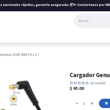
íos nacionales rápidos, garantía asegurada.
📦✨ Contáctanos por Wh
Genuine ACER 90W 5.5 x 1.7
Cargador Genui
(0 reseña)
$
45.00