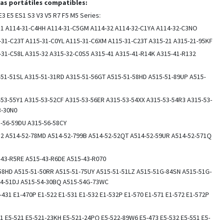
s portátiles compatibles:
E3 E5 ES1 S3 V3 V5 R7 F5 M5 Series:
-31 A114-31-C4HH A114-31-C5GM A114-32 A114-32-C1YA A114-32-C3NO
-31-C23T A115-31-C0YL A115-31-C6XM A115-31-C23T A315-21 A315-21-95KF
-31-C58L A315-32 A315-32-C0S5 A315-41 A315-41-R14K A315-41-R132
-51-51SL A315-51-31RD A315-51-56GT A515-51-58HD A515-51-89UP A515-
-53-55Y1 A315-53-52CF A315-53-56ER A315-53-54XX A315-53-54R3 A315-53-
3-30N0
-56-59DU A315-56-58CY
-52 A514-52-78MD A514-52-799B A514-52-52QT A514-52-59UR A514-52-571Q
-43-R5RE A515-43-R6DE A515-43-R070
58HD A515-51-50RR A515-51-75UY A515-51-51LZ A515-51G-84SN A515-51G-
54-51DJ A515-54-30BQ A515-54G-73WC
1-431 E1-470P E1-522 E1-531 E1-532 E1-532P E1-570 E1-571 E1-572 E1-572P
11 E5-521 E5-521-23KH E5-521-24PQ E5-522-89W6 E5-473 E5-532 E5-551 E5-