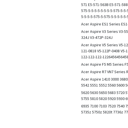
571 E5-571-563B E5-571-588
575-5-5-5-5-5-5-5-5-575-5-5-
5-5-5-5-575-5-575-5-5-5-5-5-
Acer Aspire ES1 Series ES1
Acer Aspire V3 Series V3-5
324J V3-472P-324J
Acer Aspire V5 Series V5-12
121-0818 V5-122P-0408 V5-
122-122-122-122645645645
Acer Aspire F5 M5 Series 
Acer Aspire R7 VN7 Series 
Acer Aspire 1410 3000 3680
5542 5551 5552 5560 5600 5
5620 5630 5650 5683 5720 5
5755 5810 5820 5920 5930 6
6935 7100 7103 7520 7540 7
5735z 5750z 5820t 7736z 7