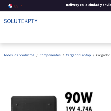
Ir al contenido
Delivery en la ciudad y env
ES
SOLUTEKPTY
Inicio
Tienda
Sobre nosotros
Contáctenos
Todos los productos
Componentes
Cargador Laptop
Cargador 