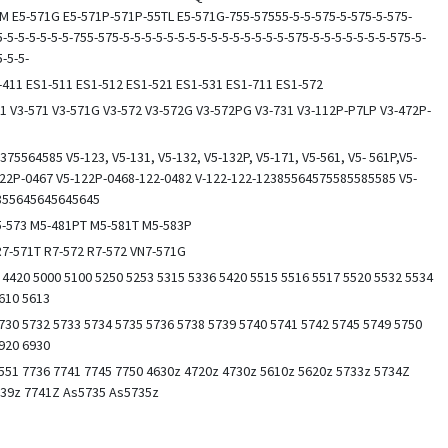
M E5-571G E5-571P-571P-55TL E5-571G-755-57555-5-5-575-5-575-5-575-
5-5-5-5-5-5-5-755-575-5-5-5-5-5-5-5-5-5-5-5-5-5-5-5-575-5-5-5-5-5-5-5-575-5-
5-5-5-
-411 ES1-511 ES1-512 ES1-521 ES1-531 ES1-711 ES1-572
51 V3-571 V3-571G V3-572 V3-572G V3-572PG V3-731 V3-112P-P7LP V3-472P-
375564585 V5-123, V5-131, V5-132, V5-132P, V5-171, V5-561, V5- 561P,V5-
122P-0467 V5-122P-0468-122-0482 V-122-122-12385564575585585585 V5-
855645645645645
F5-573 M5-481PT M5-581T M5-583P
R7-571T R7-572 R7-572 VN7-571G
 4420 5000 5100 5250 5253 5315 5336 5420 5515 5516 5517 5520 5532 5534
610 5613
730 5732 5733 5734 5735 5736 5738 5739 5740 5741 5742 5745 5749 5750
920 6930
551 7736 7741 7745 7750 4630z 4720z 4730z 5610z 5620z 5733z 5734Z
739z 7741Z As5735 As5735z