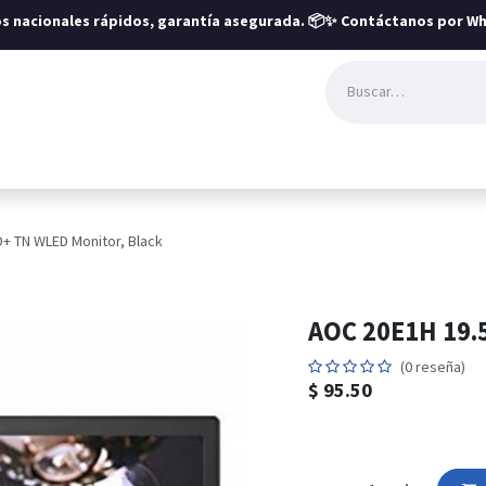
íos nacionales rápidos, garantía asegurada.
📦✨ Contáctanos por Wh
D+ TN WLED Monitor, Black
AOC 20E1H 19.
(0 reseña)
$
95.50