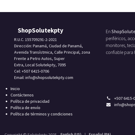
ShopSolutekpty
En
ShopSolut
periféricos, a
R.U.C. 155709291-2-2021
monitores, tecl
Dirección: Panamá, Ciudad de Panamá,
Avenida Transístmica, Calle Principal, zona
confiable para
Frente a Petro Autos, Super
Extra, Local Solutekpty, 7095
Cel: +507 6415-0706
Email: info
@shopsolutekpty.com
Inicio
Contáctenos
+
507 6415-
Política de privacidad
info
@shops
Política de envío
Política de términos y condiciones
English (US)
|
Español (PA)
Copyright © Solutekpty 2025