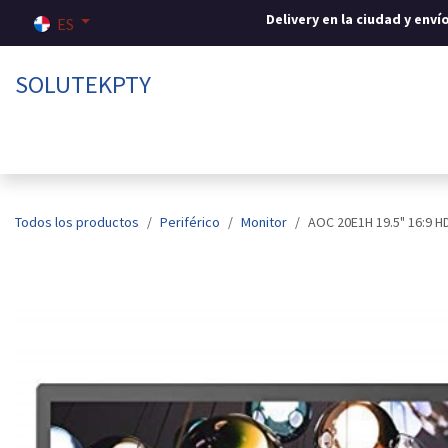
Ir al contenido
Delivery en la ciudad y env
ES
SOLUTEKPTY
Inicio
Tienda
Sobre nosotros
Contáctenos
Todos los productos
Periférico
Monitor
AOC 20E1H 19.5" 16:9 H