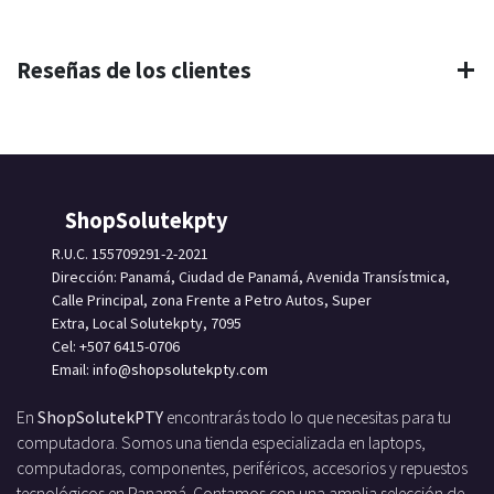
Reseñas de los clientes
ShopSolutekpty
R.U.C. 155709291-2-2021
Dirección: Panamá, Ciudad de Panamá, Avenida Transístmica,
Calle Principal, zona Frente a Petro Autos, Super
Extra, Local Solutekpty, 7095
Cel: +507 6415-0706
Email: info
@shopsolutekpty.com
En
ShopSolutekPTY
encontrarás todo lo que necesitas para tu
computadora. Somos una tienda especializada en laptops,
computadoras, componentes, periféricos, accesorios y repuestos
tecnológicos en Panamá. Contamos con una amplia selección de