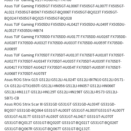
Asus TUF Gaming FX505GT FX505GT-AL006T FX505GT-AL007T FX505GT-
AL021 FX505GT-BI5N7 FX505GT-BQ006T FX505GT-BQ023T FX505GT-
BQ024 FX505GT-BQ025 FX505GT-BQ028
Asus TUF Gaming FX505DU FX505DU-AL042T FX505DU-AL049T FX505DU-
AL052T FX505DU-MB74
Asus TUF Gaming FX705DD FX705DD-AU017T FX705DD-AU026T FX705DD-
AU028T FX705DD-AU032T FX705DD-AU033T FX705DD-AU059T FX705DD-
AU089T
Asus TUF Gaming FX705DT FX705DT-AU013T FX705DT-AU018T FX705DT-
AU027T FX705DT-AU034T FX705DT-AU035T FX705DT-AU039T FX705DT-
AU041T FX705DT-AU042T FX705DT-AU054T FX705DT-AU059T FX705DT-
AU068T FX705DT-AU078T
Asus ROG Strix G15 G512LI:G512LI-AL024T G512LI-BI7N10 G512LI-DS71-
CA G512LI-GTX1650Ti G512LI-HN056 G512LI-HN057 G512LI-HN066T
G512LI-HN111T G512LI-HN129T G512LI-HN198T G512LI-RS73 G512LI-
SB71-CB
Asus ROG Strix Scar III G531GD G531GT G531GD-AL034T G531GD-
BQ037 G531GD-BQ064 G531GT-AL003T G531GT-AL003TG531GT-AL007T
G531GT-AL017T G531GT-AL030T G531GT-AL041T G531GT-AL070T
G531GT-BQ012T G531GT-BQ020T G531GT-BQ021T G531GT-BQ026T
G531GT-BQ067R G531GT-BQ067T G531GT-BQ132T.