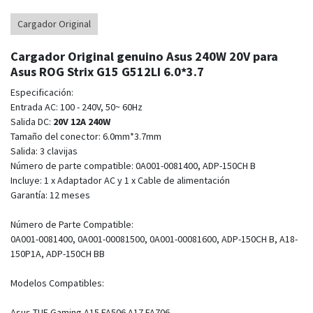
Cargador Original
Cargador Original genuino Asus 240W 20V para
Asus ROG Strix G15 G512LI 6.0*3.7
Especificación:
Entrada AC: 100 - 240V, 50~ 60Hz
Salida DC:
20V 12A 240W
Tamaño del conector: 6.0mm*3.7mm
Salida: 3 clavijas
Número de parte compatible: 0A001-0081400, ADP-150CH B
Incluye: 1 x Adaptador AC y 1 x Cable de alimentación
Garantía: 12 meses
Número de Parte Compatible:
0A001-0081400, 0A001-00081500, 0A001-00081600, ADP-150CH B, A18-
150P1A, ADP-150CH BB
Modelos Compatibles:
Asus TUF Gaming A15 FA506 A17 FA706