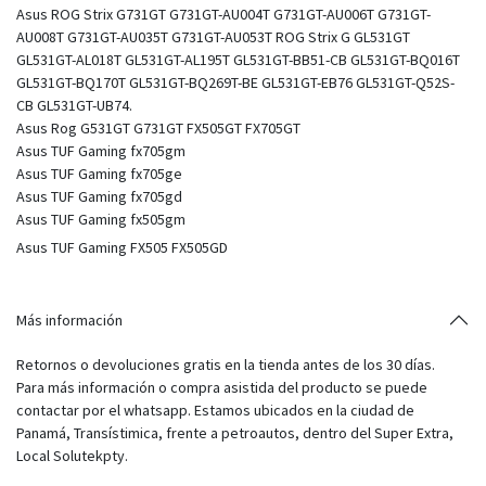
Asus ROG Strix G731GT G731GT-AU004T G731GT-AU006T G731GT-
AU008T G731GT-AU035T G731GT-AU053T ROG Strix G GL531GT
GL531GT-AL018T GL531GT-AL195T GL531GT-BB51-CB GL531GT-BQ016T
GL531GT-BQ170T GL531GT-BQ269T-BE GL531GT-EB76 GL531GT-Q52S-
CB GL531GT-UB74.
Asus Rog G531GT G731GT FX505GT FX705GT
Asus TUF Gaming fx705gm
Asus TUF Gaming fx705ge
Asus TUF Gaming fx705gd
Asus TUF Gaming fx505gm
Asus TUF Gaming FX505 FX505GD
Más información
Retornos o devoluciones gratis en la tienda antes de los 30 días.
Para más información o compra asistida del producto se puede
contactar por el whatsapp. Estamos ubicados en la ciudad de
Panamá, Transístimica, frente a petroautos, dentro del Super Extra,
Local Solutekpty.