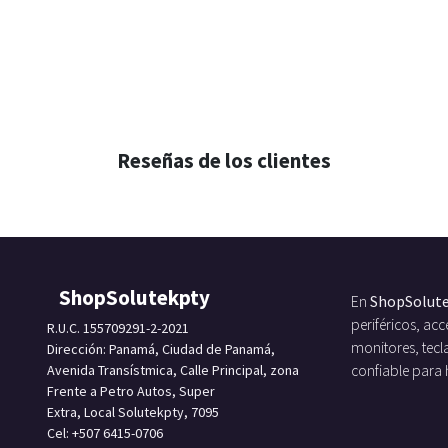
Reseñas de los clientes
ShopSolutekpty
En
ShopSolut
periféricos, a
R.U.C. 155709291-2-2021
monitores, tecl
Dirección: Panamá, Ciudad de Panamá,
Avenida Transístmica, Calle Principal, zona
confiable para
Frente a Petro Autos, Super
Extra, Local Solutekpty, 7095
Cel: +507 6415-0706