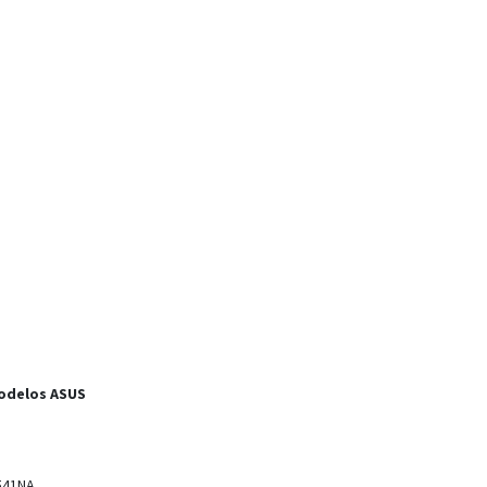
odelos ASUS
541NA