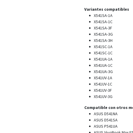
Variantes compatibles
X541SA-1A
X541SA-1C
X541SA-3F
X541SA-3G
X541SA-3H
X541SC-1A
X541SC-1C
X541UA-1A
X541UA-1C
X541UA-3G
X541UV-1A
X541UV-1C
X541UV-3F
X541UV-3G
Compatible con otros m
ASUS D541NA
ASUS D541SA
ASUS P541UA
ASUS VivoBook Max F