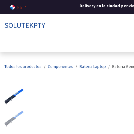
Ir al contenido
Delivery en la ciudad y env
ES
SOLUTEKPTY
Inicio
Tienda
Sobre nosotros
Contáctenos
Todos los productos
Componentes
Bateria Laptop
Bateria Gen