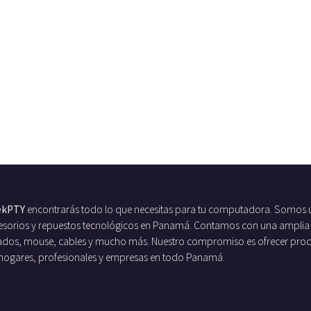
ekPTY
encontrarás todo lo que necesitas para tu computadora. Somos 
ccesorios y repuestos tecnológicos en Panamá. Contamos con una amplia
ados, mouse, cables y mucho más. Nuestro compromiso es ofrecer produc
 hogares, profesionales y empresas en todo Panamá.