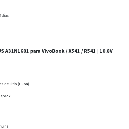
0 días
US A31N1601 para VivoBook / X541 / R541 | 10.8V
s de Litio (Li-Ion)
aprox.
nuina