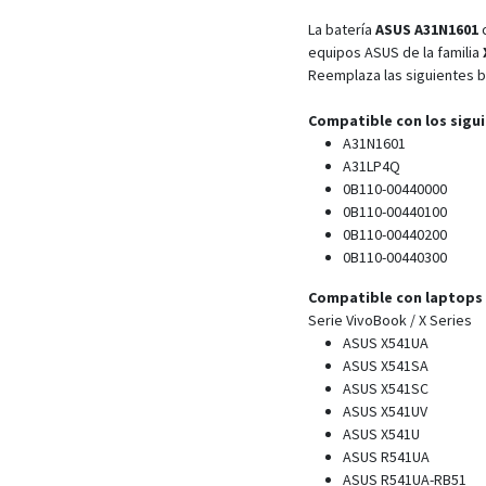
La batería
ASUS A31N1601
c
equipos ASUS de la familia
Reemplaza las siguientes b
Compatible con los sigu
A31N1601
A31LP4Q
0B110-00440000
0B110-00440100
0B110-00440200
0B110-00440300
Compatible con laptops
Serie VivoBook / X Series
ASUS X541UA
ASUS X541SA
ASUS X541SC
ASUS X541UV
ASUS X541U
ASUS R541UA
ASUS R541UA-RB51