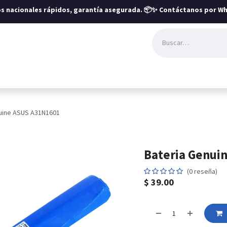
íos nacionales rápidos, garantía asegurada.
📦✨ Contáctanos por Wh
uine ASUS A31N1601
Bateria Genui
(0 reseña)
$
39.00