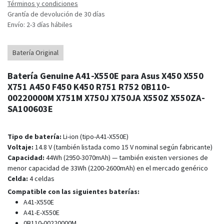
Términos y condiciones
Grantía de devolución de 30 días
Envío: 2-3 días hábiles
Batería Original
Batería Genuine A41-X550E para Asus X450 X550
X751 A450 F450 K450 R751 R752 0B110-
00220000M X751M X750J X750JA X550Z X550ZA-
SA100603E
Tipo de batería:
Li-ion (tipo-A41-X550E)
Voltaje:
14.8 V (también listada como 15 V nominal según fabricante)
Capacidad:
44Wh (2950-3070mAh) — también existen versiones de
menor capacidad de 33Wh (2200-2600mAh) en el mercado genérico
Celda:
4 celdas
Compatible con las siguientes baterías:
A41-X550E
A41-E-X550E
0B110-00220000M