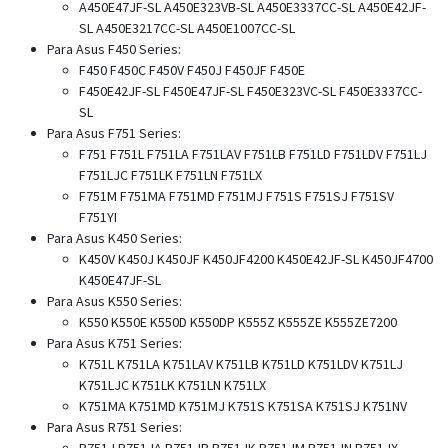
A450E47JF-SL A450E323VB-SL A450E3337CC-SL A450E42JF-
SL A450E3217CC-SL A450E1007CC-SL
Para Asus F450 Series:
F450 F450C F450V F450J F450JF F450E
F450E42JF-SL F450E47JF-SL F450E323VC-SL F450E3337CC-
SL
Para Asus F751 Series:
F751 F751L F751LA F751LAV F751LB F751LD F751LDV F751LJ
F751LJC F751LK F751LN F751LX
F751M F751MA F751MD F751MJ F751S F751SJ F751SV
F751YI
Para Asus K450 Series:
K450V K450J K450JF K450JF4200 K450E42JF-SL K450JF4700
K450E47JF-SL
Para Asus K550 Series:
K550 K550E K550D K550DP K555Z K555ZE K555ZE7200
Para Asus K751 Series:
K751L K751LA K751LAV K751LB K751LD K751LDV K751LJ
K751LJC K751LK K751LN K751LX
K751MA K751MD K751MJ K751S K751SA K751SJ K751NV
Para Asus R751 Series:
R751J R751JA R751JB R751JK R751JM R751JN R751JX