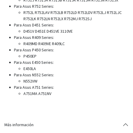
Para Asus R752 Series:
R752L R752LAV R752LB R752LD R752LDV R752LJ R752LJC
R752LK R752LN R752LX R752MJ R752SJ
Para Asus D451 Series:
D451V D451E D451VE 3110VE
Para Asus R409 Series:
R409MD R409VE R409LC
Para Asus P450 Series:
P450EP
Para Asus E450 Series:
E450LA
Para Asus N552 Series:
N552VW
Para Asus A751 Series:
A751MA A751NV
Más información