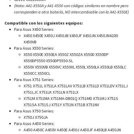
(Nota: A41-X550A y A41-X550 son códigos similares en nombre pero
corresponden a otra batería, NO intercambiable con la A41-X550E)
Compatible con los siguientes equipos:
Para Asus X450 Series:
X450 X450E X450J X450JB X450JF X450JN X450JN4200
X450VB
Para Asus X550 Series:
X550 X550E X550EA X550Z X550ZA X550D X550DP
X550DP5550 X550DP5550-SL
X550V X550VB X550VC X550VL X550L X550LA X550LB X550LC
X550CC X550CL
Para Asus X751 Series:
X751 X751L X751LA X751LAV X751LB X751LD X751LDV X751LJ
X751LJC X751LK X751LN X751LX
X751M X751MA X751MA-DB01Q X751MD X751MJ X751S
X751SA X751SJ X751Y X751N X751B X751NV
Para Asus X750 Series:
X750J X750JA
Para Asus A450 Series:
A450 A450C A450V A450E A450J A450JF A450LB A450JN