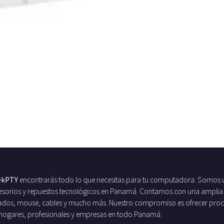
ekPTY
encontrarás todo lo que necesitas para tu computadora. Somos 
ccesorios y repuestos tecnológicos en Panamá. Contamos con una amplia
ados, mouse, cables y mucho más. Nuestro compromiso es ofrecer produc
 hogares, profesionales y empresas en todo Panamá.