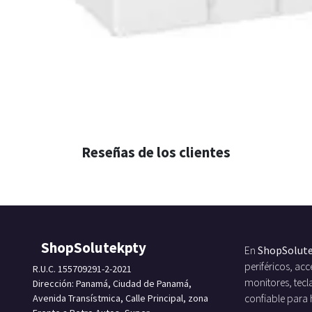
Reseñas de los clientes
ShopSolutekpty
En
ShopSolut
periféricos, a
R.U.C. 155709291-2-2021
monitores, tecl
Dirección: Panamá, Ciudad de Panamá,
Avenida Transístmica, Calle Principal, zona
confiable para