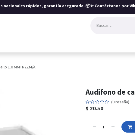
íos nacionales rápidos, garantía asegurada.
📦✨ Contáctanos por Wh
le Ip 1.0 MMTN2ZM/A
Audifono de c
(0 reseña)
$
20.50