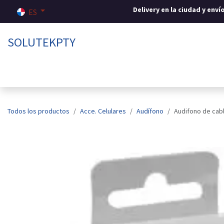
Ir al contenido
Delivery en la ciudad y env
ES
SOLUTEKPTY
Inicio
Tienda
Sobre nosotros
Contáctenos
Todos los productos
Acce. Celulares
Audífono
Audifono de cab