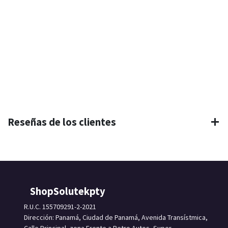
Reseñas de los clientes
ShopSolutekpty
R.U.C. 155709291-2-2021
Dirección: Panamá, Ciudad de Panamá, Avenida Transístmica,
Calle Principal, zona Frente a Petro Autos, Super