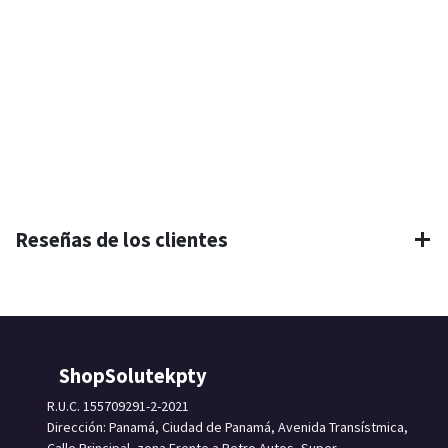
Reseñas de los clientes
ShopSolutekpty
R.U.C. 155709291-2-2021
Dirección: Panamá, Ciudad de Panamá, Avenida Transístmica,
Calle Principal, zona Frente a Petro Autos, Super