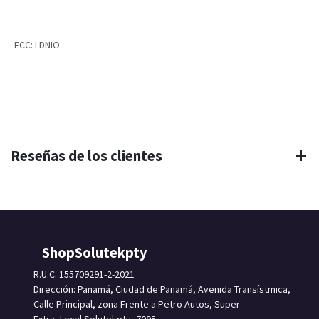
FCC
:
LDNIO
Reseñas de los clientes
ShopSolutekpty
R.U.C. 155709291-2-2021
Dirección: Panamá, Ciudad de Panamá, Avenida Transístmica,
Calle Principal, zona Frente a Petro Autos, Super
Extra, Local Solutekpty, 7095