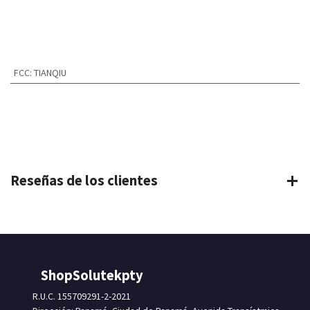
FCC
:
TIANQIU
Reseñas de los clientes
ShopSolutekpty
R.U.C. 155709291-2-2021