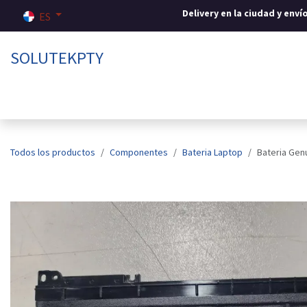
Ir al contenido
Delivery en la ciudad y env
ES
SOLUTEKPTY
Inicio
Tienda
Sobre nosotros
Contáctenos
Todos los productos
Componentes
Bateria Laptop
Bateria Gen