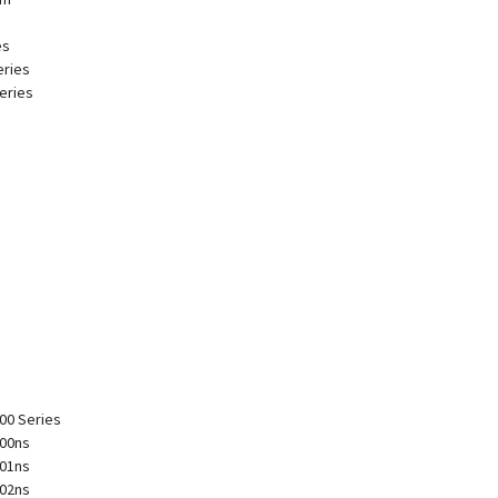
es
eries
eries
100 Series
100ns
101ns
102ns