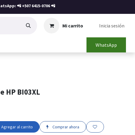
atsApp: 📲
+507 6415-0706
📲
Mi carrito
Inicia sesión
WhatsApp
ne HP BI03XL
Agregar al carrito
Comprar ahora