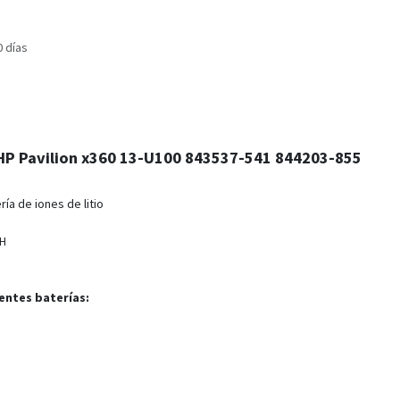
0 días
 HP Pavilion x360 13-U100 843537-541 844203-855
ría de iones de litio
WH
entes baterías: