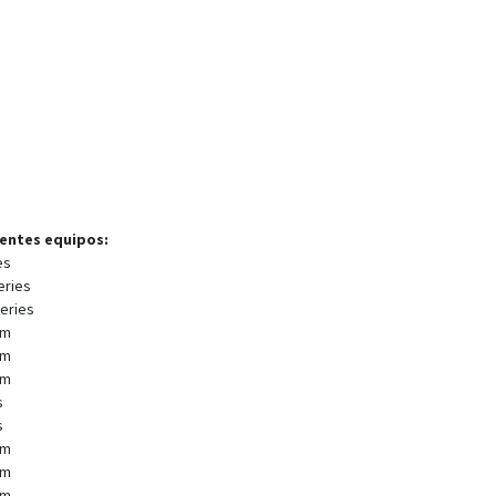
ientes equipos:
es
eries
eries
wm
wm
wm
s
s
wm
wm
wm