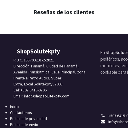
Reseñas de los clientes
ShopSolutekpty
En
ShopSolut
periféricos, a
R.U.C. 155709291-2-2021
monitores, tecl
Dirección: Panamá, Ciudad de Panamá,
Avenida Transístmica, Calle Principal, zona
confiable para
Frente a Petro Autos, Super
Extra, Local Solutekpty, 7095
Cel: +507 6415-0706
Email: info
@shopsolutekpty.com
Inicio
Contáctenos
+
507 6415-
Política de privacidad
info
@shops
Política de envío