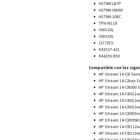
HSTNN-LB7P
HSTNN-UB6W
HSTNN-108C
TPN-W118
ONO3XL
ONO3XL
1LT72ES
843537-421
844203-850
Compatible con los sigu
HP Stream 14-CB Seri
HP Stream 14-CBxxx S
HP Stream 14-CB000 S
HP Stream 14-CB011
HP Stream 14-CB012
HP Stream 14-CB013
HP Stream 14-CB055n
HP Stream 14-CB099n
HP Stream 14-CB112
HP Stream 14-CB113
HP Stream 14-CB164