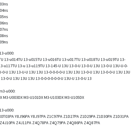
103ns
104ns
105ns
106ns
107ns
108ns
109ns
 13-u000:
TU 13-u014TU 13-u015TU 13-u016TU 13-u017TU 13-u018TU 13-u019TU 13-
3-u117TU 13-u 13-u119TU 13-145-U 13U 13-0-U 13-0-U 13U 13-0-U 13U-U-0-
-0-U 13U 13-U-U 13U 13U 13-0-0-0-0-U 13U 13U 13-0-U 13U 13-0-0-U 13U 13U
 13-0-U 13U 13U 13U 13-0-0-0-0-0-0-U 13U-U 13-0-U 13
 m3-u000:
X M3-U003DX M3-U101DX M3-U103DX M3-U105DX
 13-u000:
X0T03PA Y8J96PA Y8J97PA Z1C97PA Z1D27PA Z1D29PA Z1D30PA Z1D31PA
 Z4J10PA Z4J11PA Z4Q78PA Z4Q79PA Z4Q86PA Z4Q87PA