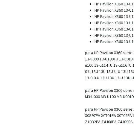
HP Pavilion X360 13-U
HP Pavilion X360 13-U
HP Pavilion X360 13-U
HP Pavilion X360 13-U
HP Pavilion X360 13-U
HP Pavilion X360 13-U
HP Pavilion X360 13-U
para HP Pavilion X360 serie
13-u000 13-U100TU 13-u013
u100 13-u114TU 13-u116TU 1
0-U 13U 13U 13U-U-U 13U 13U
13-0-0-U 13U 13U 13-U 13U-U
para HP Pavilion X360 serie
M3-U000 M3-U100 M3-U001D
para HP Pavilion X360 serie
X0S97PA X0T01PA X0T02PA 
Z1D32PA Z4J08PA Z4J09PA