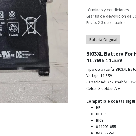
Términos y condiciones
Grantía de devolución de 3
Envío: 2-3 días hábiles
Batería Original
BI03XL Battery For
41.7Wh 11.55V
Tipo de batería: BI03XL Bate
Voltaje: 11.55V
Capacidad: 3470mAh/41.7
Celda: 3 celdas A +
Compatible con las sigui
HP
BIO3XL
BI03
844203-855
843537-541