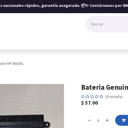
íos nacionales rápidos, garantía asegurada.
📦✨ Contáctanos por Wh
uine HP BI03XL
Bateria Genui
(0 reseña)
$
57.00