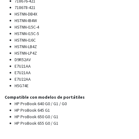
718676-421
718678-421
HSTNN-DB4X
HSTNN-IB4W
HSTNN-I15C-4
HSTNN-I15C-5
HSTNN-I16C
HSTNN-LB4Z
HSTNN-LP4Z
D9R52AV
E7U21AA
E7U21AA
E7U22AA
H5G74E
Compatible con modelos de portátiles
HP ProBook 640 G0 / G1 / G0
HP ProBook 645 G1
HP ProBook 650 G0 / G1
HP ProBook 655 G0 / G1