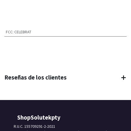
FCC
:
CELEBRAT
Reseñas de los clientes
ShopSolutekpty
R.U.C. 155709291-2-2021