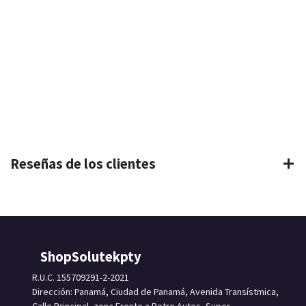
Reseñas de los clientes
ShopSolutekpty
R.U.C. 155709291-2-2021
Dirección: Panamá, Ciudad de Panamá, Avenida Transístmica,
Calle Principal, zona Frente a Petro Autos, Super