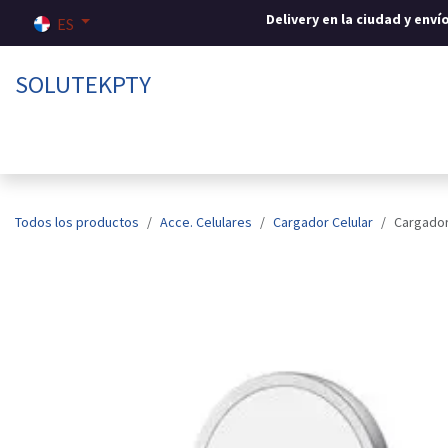
Ir al contenido
Delivery en la ciudad y env
ES
SOLUTEKPTY
Inicio
Tienda
Sobre nosotros
Contáctenos
Todos los productos
Acce. Celulares
Cargador Celular
Cargado