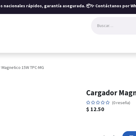
íos nacionales rápidos, garantía asegurada.
📦✨ Contáctanos por Wh
r Magnetico 15W TPC-MG
Cargador Magn
(0 reseña)
$
12.50