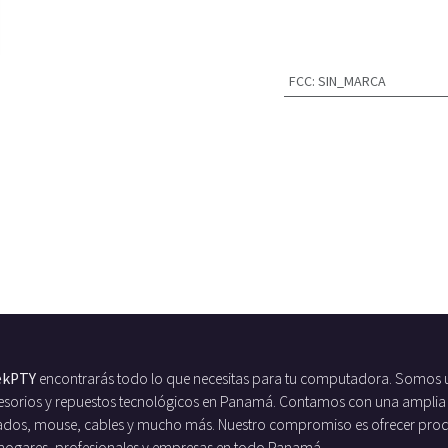
FCC
:
SIN_MARCA
ekPTY
encontrarás todo lo que necesitas para tu computadora. Somos 
ccesorios y repuestos tecnológicos en Panamá. Contamos con una amplia
ados, mouse, cables y mucho más. Nuestro compromiso es ofrecer produc
 hogares, profesionales y empresas en todo Panamá.