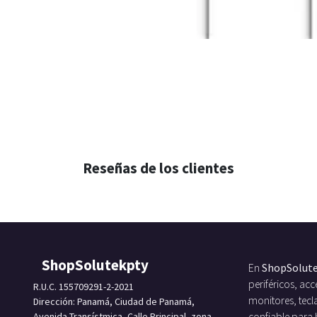
Reseñas de los clientes
ShopSolutekpty
En
ShopSolut
periféricos, a
R.U.C. 155709291-2-2021
monitores, tecl
Dirección: Panamá, Ciudad de Panamá,
Avenida Transístmica, Calle Principal, zona
confiable para