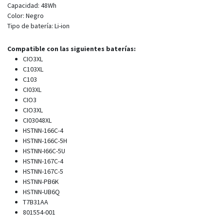
Capacidad:
48Wh
Color: Negro
Tipo de batería: Li-ion
Compatible con las siguientes baterías:
CIO3XL
C103XL
C103
CI03XL
CIO3
CIO3XL
CI03048XL
HSTNN-166C-4
HSTNN-166C-5H
HSTNN-I66C-5U
HSTNN-167C-4
HSTNN-167C-5
HSTNN-PB6K
HSTNN-UB6Q
T7B31AA
801554-001