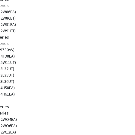
eries
(Z2W86EA)
(Z2W86ET)
(Z2W91EA)
(Z2W91ET)
eries
eries
L9Z80AV)
P4T38EA)
(P5W11UT)
T3L32UT)
T3L35UT)
T3L36UT)
T4H58EA)
T4H61EA)
eries
eries
(Z2WO4EA)
(Z2WO6EA)
(Z2W12EA)