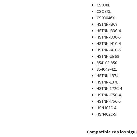
CS03XL
CSO3XL
CS03046XL
HSTNN-IB6Y
HSTNN-I33C-4
HSTNN-I33C-5
HSTNN-I41C-4
HSTNN-I41C-5
HSTNN-UB6S
854108-850
854047-421
HSTNN-LB7J
HSTNN-LB7L
HSTNN-172C-4
HSTNN-I75C-4
HSTNN-I75C-5
HSN-I02C-4
HSN-I02C-5
Compatible con los sigu