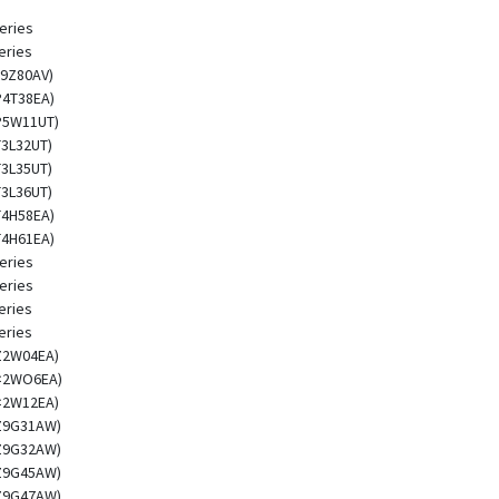
eries
eries
L9Z80AV)
P4T38EA)
(P5W11UT)
T3L32UT)
T3L35UT)
T3L36UT)
T4H58EA)
T4H61EA)
eries
eries
eries
eries
(Z2W04EA)
(<2WO6EA)
(<2W12EA)
(Z9G31AW)
(Z9G32AW)
(Z9G45AW)
(Z9G47AW)