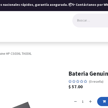
íos nacionales rápidos, garantía asegurada.
📦✨ Contáctanos por Wh
uine HP CS03XL TA03XL
Bateria Genui
(0 reseña)
$
57.00