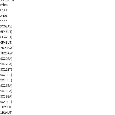
eries
eries
eries
eries
L3C63AV)
T6F46UT)
T6F47UT)
T6F48UT)
(T7N23AW)
(T7N25AW)
T9X20EA)
T9X22EA)
T9X22ET)
T9X23ET)
T9X25ET)
T9X26EA)
T9X55EA)
T9X59EA)
T9X59ET)
V1H23UT)
V1H24UT)