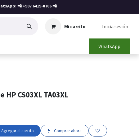
atsApp: 📲
+507 6415-0706
📲
Mi carrito
Inicia sesión
WhatsApp
ne HP CS03XL TA03XL
Agregar al carrito
Comprar ahora