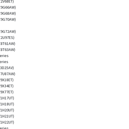
Z2V68ET)
(Z9G66AW)
(Z9G68AW)
(Z9G70AW)
(Z9G72AW)
Z2U97ES)
(Z8T61AW)
(Z8T63AW)
eries
eries
L3D25AV)
(T7U87AW)
T9X18ET)
T9X34ET)
T9X77ET)
V1H17UT)
V1H18UT)
V1H20UT)
V1H21UT)
V1H22UT)
eries