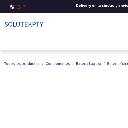
Ir al contenido
Delivery en la ciudad y env
ES
SOLUTEKPTY
Inicio
Tienda
Sobre nosotros
Contáctenos
Todos los productos
Componentes
Bateria Laptop
Bateria Gen