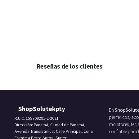
Reseñas de los clientes
ShopSolutekpty
En
ShopSolut
periféricos, a
R.U.C. 155709291-2-2021
monitores, tecl
Dirección: Panamá, Ciudad de Panamá,
Avenida Transístmica, Calle Principal, zona
confiable para
Frente a Petro Autos, Super