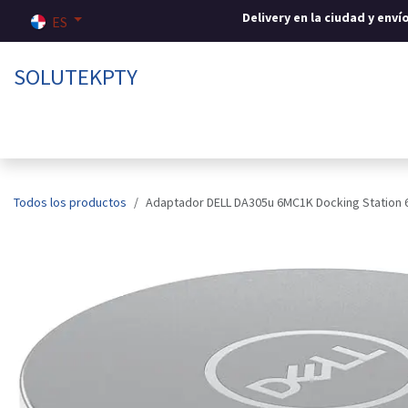
Ir al contenido
Delivery en la ciudad y env
ES
SOLUTEKPTY
Inicio
Tienda
Sobre nosotros
Contáctenos
Todos los productos
Adaptador DELL DA305u 6MC1K Docking Station 6-i