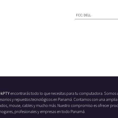
FCC
:
DELL
ekPTY
encontrarás todo lo que necesitas para tu computadora. Somos 
ccesorios y repuestos tecnológicos en Panamá. Contamos con una amplia
ados, mouse, cables y mucho más. Nuestro compromiso es ofrecer produc
 hogares, profesionales y empresas en todo Panamá.