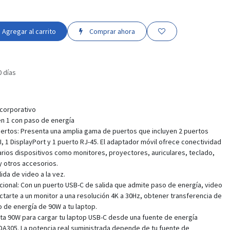
Agregar al carrito
Comprar ahora
0 días
 corporativo
en 1 con paso de energía
ertos: Presenta una amplia gama de puertos que incluyen 2 puertos
, 1 DisplayPort y 1 puerto RJ-45. El adaptador móvil ofrece conectividad
varios dispositivos como monitores, proyectores, auriculares, teclado,
y otros accesorios.
ida de video a la vez.
cional: Con un puerto USB-C de salida que admite paso de energía, video
tarte a un monitor a una resolución 4K a 30Hz, obtener transferencia de
o de energía de 90W a tu laptop.
sta 90W para cargar tu laptop USB-C desde una fuente de energía
DA305. La potencia real suministrada depende de tu fuente de