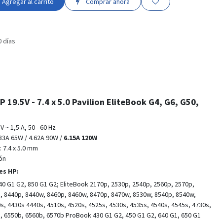
Agregar al carrito
Comprar ahora
0 días
 19.5V - 7.4 x 5.0 Pavilion EliteBook G4, G6, G50,
 ~ 1,5 A, 50 - 60 Hz
3.33A 65W / 4.62A 90W /
6.15A 120W
 7.4 x 5.0 mm
ón
es HP:
40 G1 G2, 850 G1 G2; EliteBook 2170p, 2530p, 2540p, 2560p, 2570p,
, 8440p, 8440w, 8460p, 8460w, 8470p, 8470w, 8530w, 8540p, 8540w,
, 4430s 4440s, 4510s, 4520s, 4525s, 4530s, 4535s, 4540s, 4545s, 4730s,
, 6550b, 6560b, 6570b ProBook 430 G1 G2, 450 G1 G2, 640 G1, 650 G1