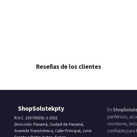
Reseñas de los clientes
ShopSolutekpty
En
ShopSolut
periféricos, a
R.U.C. 155709291-2-2021
monitores, tecl
Dirección: Panamá, Ciudad de Panamá,
Avenida Transístmica, Calle Principal, zona
confiable para