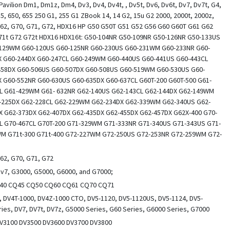
Pavilion Dm1, Dm1z, Dm4, Dv3, Dv4, Dv4t, , Dv5t, Dv6, Dv6t, Dv7, Dv7t, G4,
35, 650, 655 250 G1, 255 G1 ZBook 14, 14 G2, 15u G2 2000, 2000t, 2000z,
G62, G70, G71, G72, HDX16 HP G50 G50T G51 G52 G56 G60 G60T G61 G62
71t G72 G72t HDX16 HDX16t: G50-104NR G50-109NR G50-126NR G50-133US
129WM G60-120US G60-125NR G60-230US G60-231WM G60-233NR G60-
X G60-244DX G60-247CL G60-249WM G60-440US G60-441US G60-443CL
458DX G60-506US G60-507DX G60-508US G60-519WM G60-530US G60-
 G60-552NR G60-630US G60-635DX G60-637CL G60T-200 G60T-500 G61-
L G61-429WM G61- 632NR G62-140US G62-143CL G62-144DX G62-149WM
225DX G62-228CL G62-229WM G62-234DX G62-339WM G62-340US G62-
X G62-373DX G62-407DX G62-435DX G62-455DX G62-457DX G62X-400 G70-
L G70-467CL G70T-200 G71-329WM G71-333NR G71-340US G71-343US G71-
M G71t-300 G71t-400 G72-227WM G72-250US G72-253NR G72-259WM G72-
G62, G70, G71, G72
 dv7, G3000, G5000, G6000, and G7000;
Q40 CQ45 CQ50 CQ60 CQ61 CQ70 CQ71
0, DV4T-1000, DV4Z-1000 CTO, DV5-1120, DV5-1120US, DV5-1124, DV5-
ries, DV7, DV7t, DV7z, G5000 Series, G60 Series, G6000 Series, G7000
 DV3100 DV3500 DV3600 DV3700 DV3800