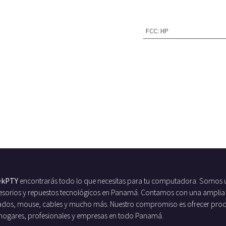
FCC
:
HP
ekPTY
encontrarás todo lo que necesitas para tu computadora. Somos 
ccesorios y repuestos tecnológicos en Panamá. Contamos con una amplia
ados, mouse, cables y mucho más. Nuestro compromiso es ofrecer produc
 hogares, profesionales y empresas en todo Panamá.