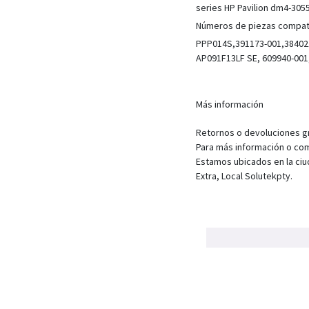
series HP Pavilion dm4-30
Números de piezas compat
PPP014S,391173-001,384021
AP091F13LF SE, 609940-001
Más información
Retornos o devoluciones gra
Para más información o com
Estamos ubicados en la ciu
Extra, Local Solutekpty.