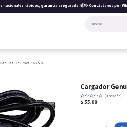
íos nacionales rápidos, garantía asegurada.
📦✨ Contáctanos por Wh
Genuine HP 120W 7.4 x 5.0
Cargador Genui
(0 reseña)
$
55.00