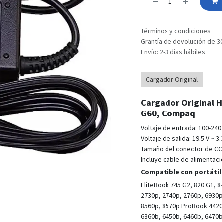
Términos y condiciones
Grantía de devolución de 3
Envío: 2-3 días hábiles
Cargador Original
Cargador Original HP
G60, Compaq
Voltaje de entrada: 100-240 V
Voltaje de salida: 19.5 V ~ 
Tamaño del conector de CC:
Incluye cable de alimentaci
Compatible con portátil
EliteBook 745 G2, 820 G1, 8
2730p, 2740p, 2760p, 6930p
8560p, 8570p ProBook 4420s
6360b, 6450b, 6460b, 6470b