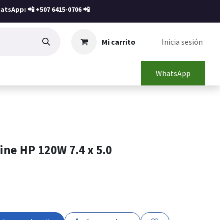
atsApp: 📲
+507 6415-0706
📲
Mi carrito
Inicia sesión
WhatsApp
ne HP 120W 7.4 x 5.0