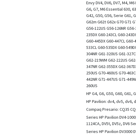
Envy DV4, DV6, DV7, M4, M6 
G6, G7, M6 Essential 630, 6
G42, G50, G56, Serie G61, 
G62m G62t G62x G70 G71 G
G56-122US G56-126NR G56-
235DX G60-243CL G60-243D
G60-445DX G60-447CL G60-
533CL G60-535DX G60-549DX
304NR G61-320US G61-327C
G62-219WM G62-222US G62-
347NR G62-355DX G62-367D
250US G70-460US G70-463C
442NR G71-447US G71-449W
260US
HP G4, G6, G50, G60, G61, 
HP Pavilion: dv4, dv5, dv6,
Compaq Presario: CQ35 C
Series HP Pavilion DV4-100
1124CA, DV5t, DV5z, DV6 Se
Series HP Pavilion DV3000