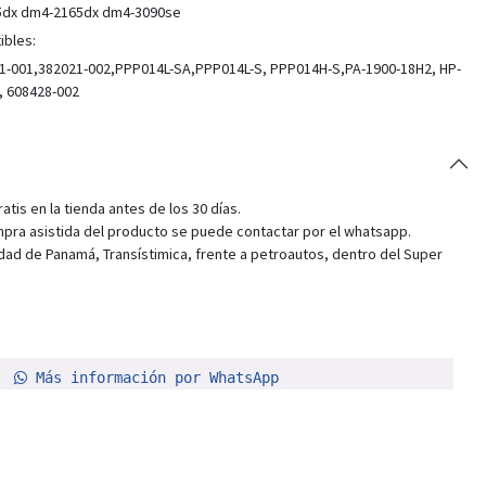
55dx dm4-2165dx dm4-3090se
ibles:
-001,382021-002,PPP014L-SA,PPP014L-S, PPP014H-S,PA-1900-18H2, HP-
, 608428-002
tis en la tienda antes de los 30 días.
pra asistida del producto se puede contactar por el whatsapp.
dad de Panamá, Transístimica, frente a petroautos, dentro del Super
Más información por WhatsApp