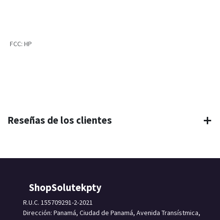
FCC
:
HP
Reseñas de los clientes
ShopSolutekpty
R.U.C. 155709291-2-2021
Dirección: Panamá, Ciudad de Panamá, Avenida Transístmica,