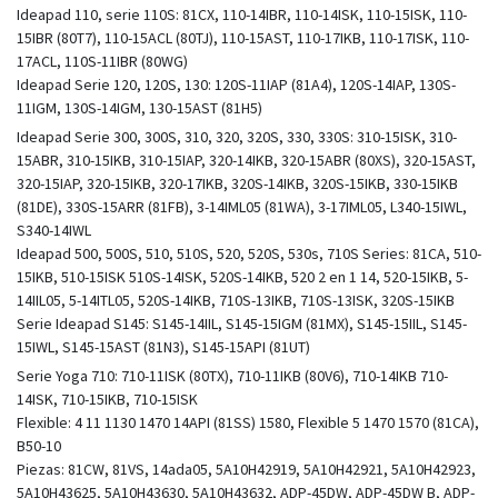
Ideapad 110, serie 110S: 81CX, 110-14IBR, 110-14ISK, 110-15ISK, 110-
15IBR (80T7), 110-15ACL (80TJ), 110-15AST, 110-17IKB, 110-17ISK, 110-
17ACL, 110S-11IBR (80WG)
Ideapad Serie 120, 120S, 130: 120S-11IAP (81A4), 120S-14IAP, 130S-
11IGM, 130S-14IGM, 130-15AST (81H5)
Ideapad Serie 300, 300S, 310, 320, 320S, 330, 330S: 310-15ISK, 310-
15ABR, 310-15IKB, 310-15IAP, 320-14IKB, 320-15ABR (80XS), 320-15AST,
320-15IAP, 320-15IKB, 320-17IKB, 320S-14IKB, 320S-15IKB, 330-15IKB
(81DE), 330S-15ARR (81FB), 3-14IML05 (81WA), 3-17IML05, L340-15IWL,
S340-14IWL
Ideapad 500, 500S, 510, 510S, 520, 520S, 530s, 710S Series: 81CA, 510-
15IKB, 510-15ISK 510S-14ISK, 520S-14IKB, 520 2 en 1 14, 520-15IKB, 5-
14IIL05, 5-14ITL05, 520S-14IKB, 710S-13IKB, 710S-13ISK, 320S-15IKB
Serie Ideapad S145: S145-14IIL, S145-15IGM (81MX), S145-15IIL, S145-
15IWL, S145-15AST (81N3), S145-15API (81UT)
Serie Yoga 710: 710-11ISK (80TX), 710-11IKB (80V6), 710-14IKB 710-
14ISK, 710-15IKB, 710-15ISK
Flexible: 4 11 1130 1470 14API (81SS) 1580, Flexible 5 1470 1570 (81CA),
B50-10
Piezas: 81CW, 81VS, 14ada05, 5A10H42919, 5A10H42921, 5A10H42923,
5A10H43625, 5A10H43630, 5A10H43632, ADP-45DW, ADP-45DW B, ADP-