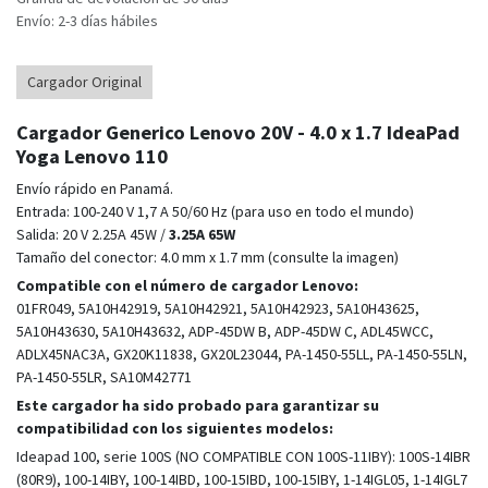
Envío: 2-3 días hábiles
Cargador Original
Cargador Generico Lenovo 20V - 4.0 x 1.7 IdeaPad
Yoga Lenovo 110
Envío rápido en Panamá.
Entrada: 100-240 V 1,7 A 50/60 Hz (para uso en todo el mundo)
Salida: 20 V 2.25A 45W /
3.25A 65W
Tamaño del conector: 4.0 mm x 1.7 mm (consulte la imagen)
Compatible con el número de cargador Lenovo:
01FR049, 5A10H42919, 5A10H42921, 5A10H42923, 5A10H43625,
5A10H43630, 5A10H43632, ADP-45DW B, ADP-45DW C, ADL45WCC,
ADLX45NAC3A, GX20K11838, GX20L23044, PA-1450-55LL, PA-1450-55LN,
PA-1450-55LR, SA10M42771
Este cargador ha sido probado para garantizar su
compatibilidad con los siguientes modelos:
Ideapad 100, serie 100S (NO COMPATIBLE CON 100S-11IBY): 100S-14IBR
(80R9), 100-14IBY, 100-14IBD, 100-15IBD, 100-15IBY, 1-14IGL05, 1-14IGL7