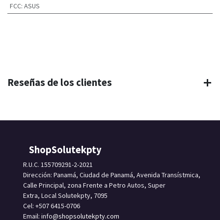
FCC
:
ASUS
Reseñas de los clientes
ShopSolutekpty
R.U.C. 155709291-2-2021
Dirección: Panamá, Ciudad de Panamá, Avenida Transístmica,
Calle Principal, zona Frente a Petro Autos, Super
Extra, Local Solutekpty, 7095
Cel: +507 6415-0706
Email: info
@shopsolutekpty.com