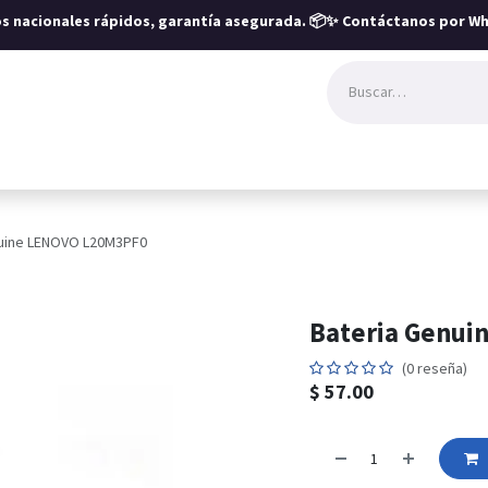
íos nacionales rápidos, garantía asegurada.
📦✨ Contáctanos por Wh
nuine LENOVO L20M3PF0
Bateria Genu
(0 reseña)
$
57.00