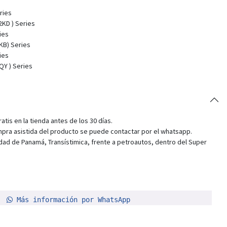
ries
2KD ) Series
ies
KB) Series
ies
QY ) Series
tis en la tienda antes de los 30 días.
pra asistida del producto se puede contactar por el whatsapp.
dad de Panamá, Transístimica, frente a petroautos, dentro del Super
Más información por WhatsApp