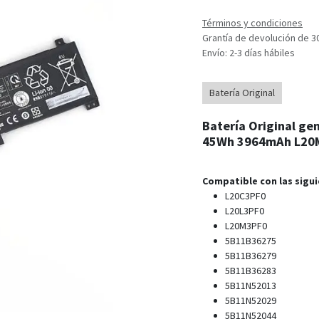
Términos y condiciones
Grantía de devolución de 3
Envío: 2-3 días hábiles
Batería Original
Batería Original ge
45Wh 3964mAh L20
Compatible con las sigui
L20C3PF0
L20L3PF0
L20M3PF0
5B11B36275
5B11B36279
5B11B36283
5B11N52013
5B11N52029
5B11N52044