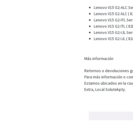
Lenovo V15 G2-ALC Se
Lenovo V15 G2 ALC ( 8
Lenovo V15 G2-ITL Ser
Lenovo V15 G2 ITL ( 82
Lenovo V15 G2-IJL Ser
Lenovo V15 G2 IJL ( 82
Más información
Retornos o devoluciones gra
Para más información o com
Estamos ubicados en la ciu
Extra, Local Solutekpty.