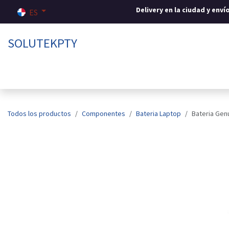
Ir al contenido
Delivery en la ciudad y env
ES
SOLUTEKPTY
Inicio
Tienda
Sobre nosotros
Contáctenos
Todos los productos
Componentes
Bateria Laptop
Bateria Ge