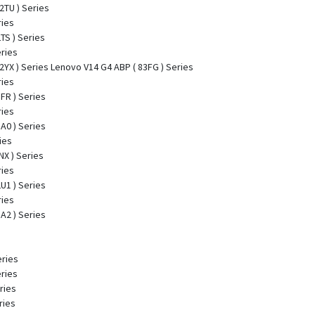
2TU ) Series
ries
TS ) Series
ries
2YX ) Series Lenovo V14 G4 ABP ( 83FG ) Series
ries
FR ) Series
ries
A0 ) Series
ies
NX ) Series
ries
U1 ) Series
ries
A2 ) Series
eries
eries
ries
ries