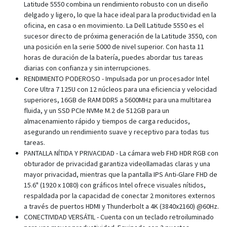
Latitude 5550 combina un rendimiento robusto con un diseño
delgado y ligero, lo que la hace ideal para la productividad en la
oficina, en casa o en movimiento. La Dell Latitude 5550 es el
sucesor directo de próxima generación de la Latitude 3550, con
una posición en la serie 5000 de nivel superior. Con hasta 11
horas de duración de la batería, puedes abordar tus tareas
diarias con confianza y sin interrupciones.
RENDIMIENTO PODEROSO - Impulsada por un procesador Intel
Core Ultra 7 125U con 12 núcleos para una eficiencia y velocidad
superiores, 16GB de RAM DDR5 a 5600MHz para una multitarea
fluida, y un SSD PCIe NVMe M.2 de 512GB para un
almacenamiento rápido y tiempos de carga reducidos,
asegurando un rendimiento suave y receptivo para todas tus
tareas.
PANTALLA NÍTIDA Y PRIVACIDAD - La cámara web FHD HDR RGB con
obturador de privacidad garantiza videollamadas claras y una
mayor privacidad, mientras que la pantalla IPS Anti-Glare FHD de
15.6" (1920 x 1080) con gráficos Intel ofrece visuales nítidos,
respaldada por la capacidad de conectar 2 monitores externos
a través de puertos HDMI y Thunderbolt a 4K (3840x2160) @60Hz.
CONECTIVIDAD VERSÁTIL - Cuenta con un teclado retroiluminado