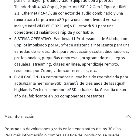
para una mayor productividad. Equipado con 2 puertos
Thunderbolt 4 (40 Gbps), 2 puertos USB 3.2 Gen 1 Tipo-A, HDMI
2.1, Ethernet (RJ-45), un conector de audio combinado y una
ranura para tarjeta microSD para una conectividad versátil.
Incluye Intel Wi-Fi 6E (802.11ax) y Bluetooth 5.3 para una
conectividad inalámbrica rápida y confiable.
SISTEMA OPERATIVO - Windows 11 Professional de 64 bits, con
Copilot impulsado por IA, ofrece asistencia inteligente para una
variedad de tareas. Ideal para educación escolar, diseñadores,
profesionales, pequeñas empresas, programadores, juegos
casuales, streaming, clases en línea, aprendizaje remoto,
reuniones por Zoom, videoconferencias, etc.
DIVULGACIÓN - La computadora nueva ha sido reembalada para
actualizar la memoria/SSD. Garantía de tres años de Issaquah
Highlands Tech en la memoria/SSD actualizada. Garantía de un
año del fabricante en los componentes restantes.
Más información
Retornos o devoluciones gratis en la tienda antes de los 30 días.
Para más información o compra asistida del producto se puede