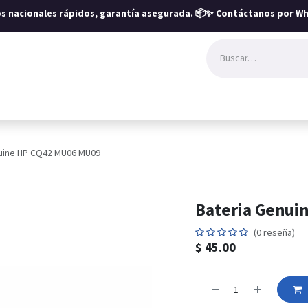
íos nacionales rápidos, garantía asegurada.
📦✨ Contáctanos por Wh
uine HP CQ42 MU06 MU09
Bateria Genui
(0 reseña)
$
45.00