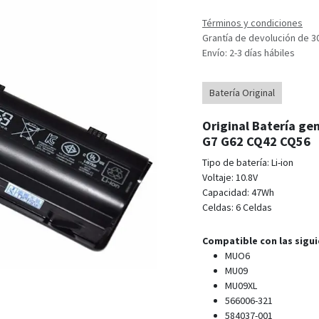
Términos y condiciones
Grantía de devolución de 3
Envío: 2-3 días hábiles
Batería Original
Original Batería g
G7 G62 CQ42 CQ56
Tipo de batería: Li-ion
Voltaje: 10.8V
Capacidad: 47Wh
Celdas: 6 Celdas
Compatible con las sigui
MUO6
MU09
MU09XL
566006-321
584037-001