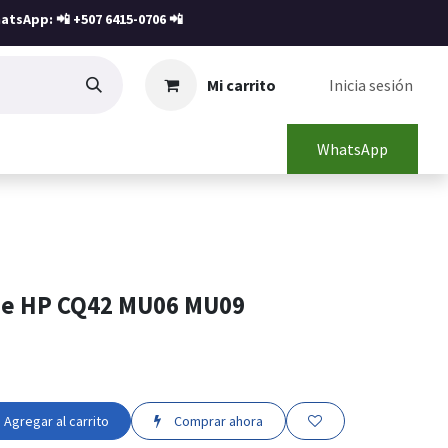
atsApp: 📲
+507 6415-0706
📲
Mi carrito
Inicia sesión
WhatsApp
ne HP CQ42 MU06 MU09
Agregar al carrito
Comprar ahora