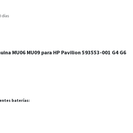
0 días
enuina MU06 MU09 para HP Pavilion 593553-001 G4 G6
entes baterías: