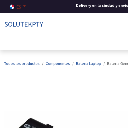
Ir al contenido
Delivery en la ciudad y env
ES
SOLUTEKPTY
Inicio
Tienda
Sobre nosotros
Contáctenos
Todos los productos
Componentes
Bateria Laptop
Bateria Gen