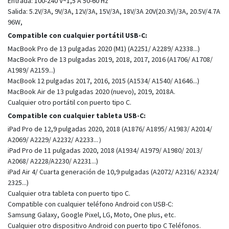
Entrada: 100-240 V~1,5 A 50-60 Hz
Salida: 5.2V/3A, 9V/3A, 12V/3A, 15V/3A, 18V/3A 20V(20.3V)/3A, 20.5V/4.7A
96W,
Compatible con cualquier portátil USB-C:
MacBook Pro de 13 pulgadas 2020 (M1) (A2251/ A2289/ A2338...)
MacBook Pro de 13 pulgadas 2019, 2018, 2017, 2016 (A1706/ A1708/
A1989/ A2159...)
MacBook 12 pulgadas 2017, 2016, 2015 (A1534/ A1540/ A1646...)
MacBook Air de 13 pulgadas 2020 (nuevo), 2019, 2018A.
Cualquier otro portátil con puerto tipo C.
Compatible con cualquier tableta USB-C:
iPad Pro de 12,9 pulgadas 2020, 2018 (A1876/ A1895/ A1983/ A2014/
A2069/ A2229/ A2232/ A2233...）
iPad Pro de 11 pulgadas 2020, 2018 (A1934/ A1979/ A1980/ 2013/
A2068/ A2228/A2230/ A2231...)
iPad Air 4/ Cuarta generación de 10,9 pulgadas (A2072/ A2316/ A2324/
2325...)
Cualquier otra tableta con puerto tipo C.
Compatible con cualquier teléfono Android con USB-C:
Samsung Galaxy, Google Pixel, LG, Moto, One plus, etc.
Cualquier otro dispositivo Android con puerto tipo C Teléfonos.