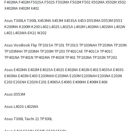
F402MA F402M F502SA F502S F502MA F502M F502 X502MA X502M X502
X402MA X402M X402
Asus T300LA T300L X453MA X453M X453SA X453 D553MA D553M D553
K200MA K200M K200 L402 L402S L402SA L402M L402MA L402WA L402W
L402 L402WA-EH21 W202
Asus VivoBook Flip TP201SA TP201 TP201S TP203NAH TP203NA TP203N
TP203MAH TP203MA TP203M TP203 TP401CAE TP401CA TP401C
TP401NA TP401N TP401MA TP401M TP401 TP202NA TP202N TP202
Asus E402MA E402M E402SA E402S E402NA E402N E402 E403SA E403S
E403NA E403N E403 E203MAH E203MA E203M E203NAH E203NA E203N
E203 E201NA E201N E201 E406SA E406S E406MA E406M E406
Asus D553M
Asus L402S L402WA
Asus T300L Taichi 21 TP300L
Asus S410 S530U S530F S530 S510U