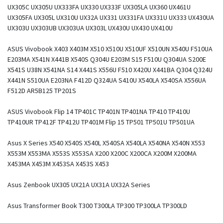
UX305C UX305U UX333FA UX330 UX333F UX305LA UX360 UX461U
UX305FA UX305L UX310U UX32A UX331 UX331FA UX331U UX333 UX430UA
UX303U UX303UB UX303UA UX303L UX430U UX430 UX410U
ASUS Vivobook X403 X403M X510 X510U X510UF X510UN X540U F510UA
E203MA X541N X441B X540S Q304U E203M S15 F510U Q304UA S200E
X541S U38N X541NA S14 X441S X556U F510 X420U X441BA Q304 Q324U
X441N S510UA E203NA F412D Q324UA S410U X540LA X540SA X556UA
F512D AR5B125 TP201S
ASUS Vivobook Flip 14 TP401C TP401N TP401NA TP410 TP410U
TP410UR TP412F TP412U TP401M Flip 15 TP501 TP501U TP501UA
Asus X Series X540 X540S X540L X540SA X540LA X540NA X540N X553
X553M X553MA X553S X553SA X200 X200C X200CA X200M X200MA
X453MA X453M X453SA X453S X453
Asus Zenbook UX305 UX21A UX31A UX32A Series
Asus Transformer Book T300 T300LA TP300 TP300LA TP300LD