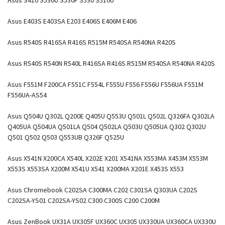
Asus E403S E403SA E203 E406S E406M E406
Asus R540S R416SA R416S R515M R540SA R540NA R420S
Asus R540S R540N R540L R416SA R416S R515M R540SA R540NA R420S
Asus F551M F200CA F551C F554L F555U F556 F556U F556UA F551M
F556UA-AS54
Asus Q504U Q302L Q200E Q405U Q553U Q501L Q502L Q326FA Q302LA
Q405UA Q504UA Q501LA Q504 Q502LA Q503U Q505UA Q302 Q302U
Q501 Q502 Q503 Q553UB Q326F Q525U
Asus X541N X200CA X540L X202E X201 X541NA X553MA X453M X553M
X553S X553SA X200M X541U X541 X200MA X201E X453S X553
Asus Chromebook C202SA C300MA C202 C301SA Q303UA C202S
C202SA-YS01 C202SA-YS02 C300 C300S C200 C200M
Asus ZenBook UX31A UX305F UX360C UX305 UX330UA UX360CA UX330U