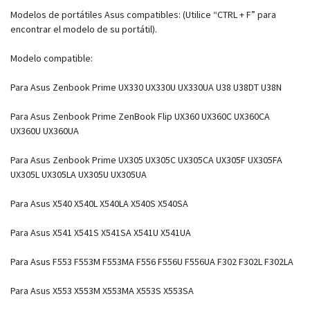
Modelos de portátiles Asus compatibles: (Utilice “CTRL + F” para
encontrar el modelo de su portátil).
Modelo compatible:
Para Asus Zenbook Prime UX330 UX330U UX330UA U38 U38DT U38N
Para Asus Zenbook Prime ZenBook Flip UX360 UX360C UX360CA
UX360U UX360UA
Para Asus Zenbook Prime UX305 UX305C UX305CA UX305F UX305FA
UX305L UX305LA UX305U UX305UA
Para Asus X540 X540L X540LA X540S X540SA
Para Asus X541 X541S X541SA X541U X541UA
Para Asus F553 F553M F553MA F556 F556U F556UA F302 F302L F302LA
Para Asus X553 X553M X553MA X553S X553SA