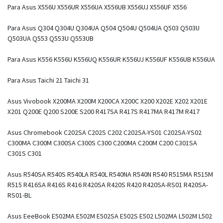
Para Asus X556U X556UR X556UA X556UB X556UJ X556UF X556
Para Asus Q304 Q304U Q304UA Q504 Q504U Q504UA Q503 Q503U
Q503UA Q553 Q553U Q553UB
Para Asus K556 K556U K556UQ K556UR K556UJ K556UF K556UB K556UA
Para Asus Taichi 21 Taichi 31
Asus Vivobook X200MA X200M X200CA X200C X200 X202E X202 X201E
X201 Q200E Q200 S200E S200 R417SA R417S R417MA R417M R417
Asus Chromebook C202SA C202S C202 C202SA-YS01 C202SA-YS02
C300MA C300M C300SA C300S C300 C200MA C200M C200 C301SA
C301S C301
Asus R540SA R540S R540LA R540L R540NA R540N R540 R515MA R515M
R515 R416SA R416S R416 R420SA R420S R420 R420SA-RS01 R420SA-
RS01-BL
Asus EeeBook E502MA E502M E502SA E502S E502 L502MA L502M L502