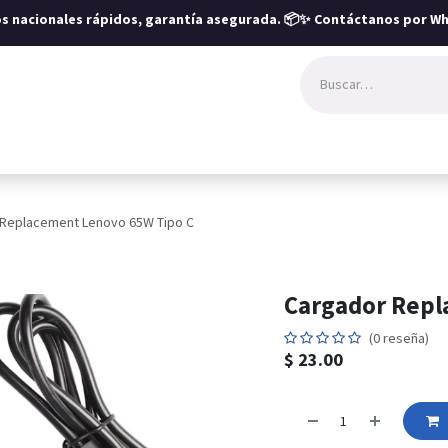
íos nacionales rápidos, garantía asegurada.
📦✨ Contáctanos por Wh
 Replacement Lenovo 65W Tipo C
Cargador Repl
(0 reseña)
$
23.00