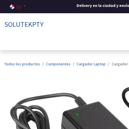
Ir al contenido
Delivery en la ciudad y env
ES
SOLUTEKPTY
Inicio
Tienda
Sobre nosotros
Contáctenos
Todos los productos
Componentes
Cargador Laptop
Cargador