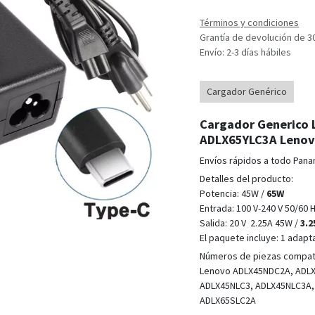
Términos y condiciones
Grantía de devolución de 3
Envío: 2-3 días hábiles
Cargador Genérico
Cargador Generico 
ADLX65YLC3A Lenov
Envíos rápidos a todo Pana
Detalles del producto:
Potencia: 45W /
65W
Entrada: 100 V-240 V 50/60 
Salida: 20 V 2.25A
45W /
3.2
El paquete incluye: 1 adapt
Números de piezas compat
Lenovo ADLX45NDC2A, ADL
ADLX45NLC3, ADLX45NLC3A,
ADLX65SLC2A