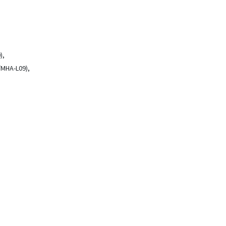
),
MHA-L09),