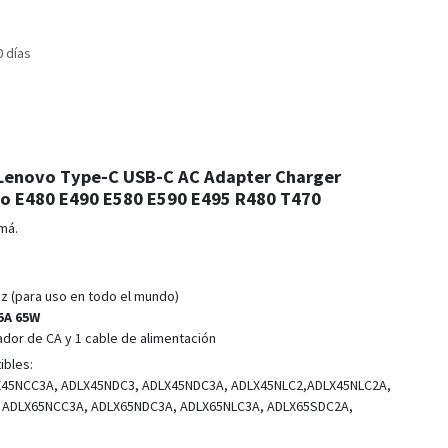
0 días
Lenovo Type-C USB-C AC Adapter Charger
o E480 E490 E580 E590 E495 R480 T470
má.
Hz (para uso en todo el mundo)
5A 65W
ador de CA y 1 cable de alimentación
ibles:
X45NCC3A, ADLX45NDC3, ADLX45NDC3A, ADLX45NLC2,ADLX45NLC2A,
 ADLX65NCC3A, ADLX65NDC3A, ADLX65NLC3A, ADLX65SDC2A,