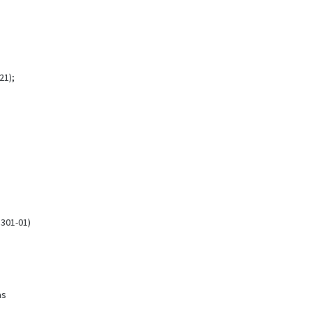
21);
1301-01)
as