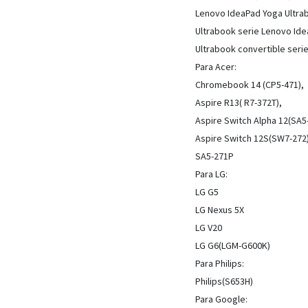
Lenovo IdeaPad Yoga Ultra
Ultrabook serie Lenovo Id
Ultrabook convertible seri
Para Acer:
Chromebook 14 (CP5-471),
Aspire R13( R7-372T),
Aspire Switch Alpha 12(SA5
Aspire Switch 12S(SW7-272)
SA5-271P
Para LG:
LG G5
LG Nexus 5X
LG V20
LG G6(LGM-G600K)
Para Philips:
Philips(S653H)
Para Google: