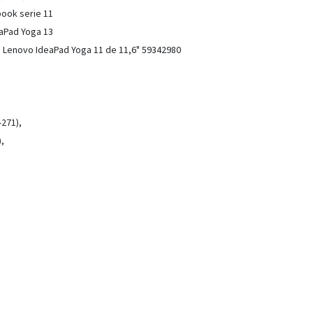
book serie 11
eaPad Yoga 13
e Lenovo IdeaPad Yoga 11 de 11,6" 59342980
-271),
,