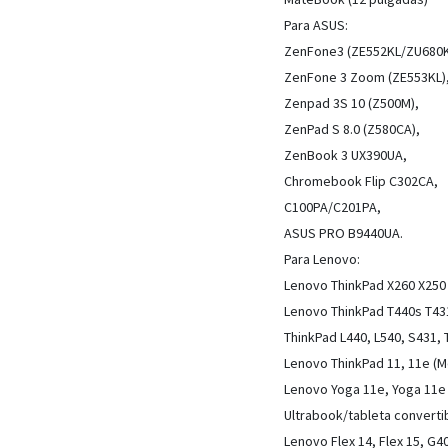
Para ASUS:
ZenFone3 (ZE552KL/ZU680K
ZenFone 3 Zoom (ZE553KL)
Zenpad 3S 10 (Z500M),
ZenPad S 8.0 (Z580CA),
ZenBook 3 UX390UA,
Chromebook Flip C302CA,
C100PA/C201PA,
ASUS PRO B9440UA.
Para Lenovo:
Lenovo ThinkPad X260 X250 
Lenovo ThinkPad T440s T43
ThinkPad L440, L540, S431, 
Lenovo ThinkPad 11, 11e (Md
Lenovo Yoga 11e, Yoga 11e
Ultrabook/tableta converti
Lenovo Flex 14, Flex 15, G4