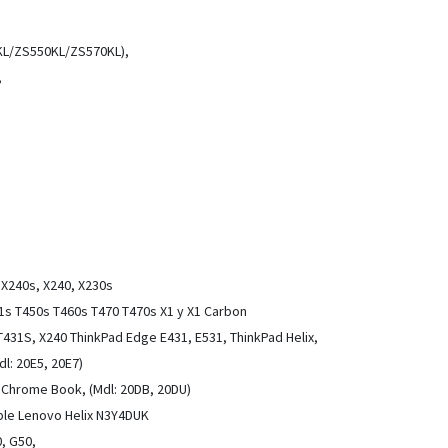
L/ZS550KL/ZS570KL),
,
X240s, X240, X230s
1s T450s T460s T470 T470s X1 y X1 Carbon
T431S, X240 ThinkPad Edge E431, E531, ThinkPad Helix,
l: 20E5, 20E7)
 Chrome Book, (Mdl: 20DB, 20DU)
ble Lenovo Helix N3Y4DUK
0, G50,