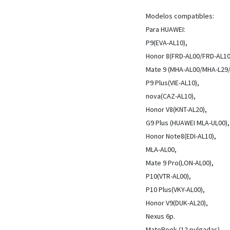
Modelos compatibles:
Para HUAWEI:
P9(EVA-AL10),
Honor 8(FRD-AL00/FRD-AL10
Mate 9 (MHA-AL00/MHA-L29/
P9 Plus(VIE-AL10),
nova(CAZ-AL10),
Honor V8(KNT-AL20),
G9 Plus (HUAWEI MLA-UL00),
Honor Note8(EDI-AL10),
MLA-AL00,
Mate 9 Pro(LON-AL00),
P10(VTR-AL00),
P10 Plus(VKY-AL00),
Honor V9(DUK-AL20),
Nexus 6p.
MateBook (12 pulgadas)