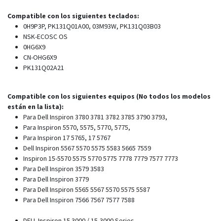
Compatible con los siguientes teclados:
0H9P3P, PK131Q01A00, 03M93W, PK131Q03B03
NSK-ECOSC OS
0HG6X9
CN-OHG6X9
PK131Q02A21
Compatible con los siguientes equipos (No todos los modelos
están en la lista):
Para Dell Inspiron 3780 3781 3782 3785 3790 3793,
Para Inspiron 5570, 5575, 5770, 5775,
Para Inspiron 17 5765, 17 5767
Dell Inspiron 5567 5570 5575 5583 5665 7559
Inspiron 15-5570 5575 5770 5775 7778 7779 7577 7773
Para Dell Inspiron 3579 3583
Para Dell Inspiron 3779
Para Dell Inspiron 5565 5567 5570 5575 5587
Para Dell Inspiron 7566 7567 7577 7588
DELL Inspiron 15 3000 / 15-3000 Series