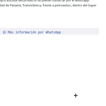
pra asistida del producto se puede contactar por el whatsapp.
dad de Panamá, Transístimica, frente a petroautos, dentro del Super
Más información por WhatsApp