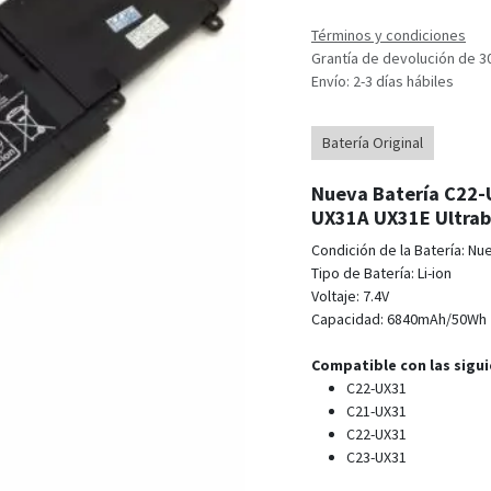
Términos y condiciones
Grantía de devolución de 3
Envío: 2-3 días hábiles
Batería Original
Nueva Batería C22-U
UX31A UX31E Ultra
Condición de la Batería: Nu
Tipo de Batería: Li-ion
Voltaje: 7.4V
Capacidad: 6840mAh/50Wh
Compatible con las sigui
C22-UX31
C21-UX31
C22-UX31
C23-UX31