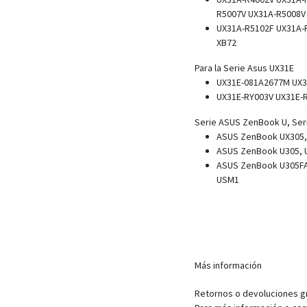
R5007V UX31A-R5008V
UX31A-R5102F UX31A-
XB72
Para la Serie Asus UX31E
UX31E-081A2677M UX3
UX31E-RY003V UX31E-
Serie ASUS ZenBook U, Ser
ASUS ZenBook UX305,
ASUS ZenBook U305, 
ASUS ZenBook U305FA
USM1
Más información
Retornos o devoluciones gra