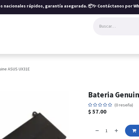
íos nacionales rápidos, garantía asegurada.
📦✨ Contáctanos por Wh
uine ASUS UX31E
Bateria Genui
(0 reseña)
$
57.00