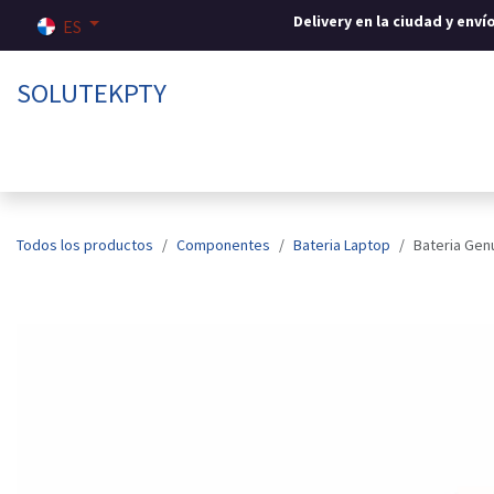
Ir al contenido
Delivery en la ciudad y env
ES
SOLUTEKPTY
Inicio
Tienda
Sobre nosotros
Contáctenos
Todos los productos
Componentes
Bateria Laptop
Bateria Gen