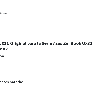
0 días
X31 Original para la Serie Asus ZenBook UX31
book
eva
entes baterías: