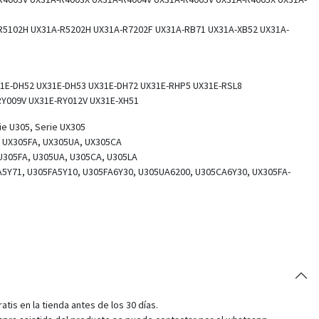
R5102H UX31A-R5202H UX31A-R7202F UX31A-RB71 UX31A-XB52 UX31A-
1E-DH52 UX31E-DH53 UX31E-DH72 UX31E-RHP5 UX31E-RSL8
RY009V UX31E-RY012V UX31E-XH51
ie U305, Serie UX305
 UX305FA, UX305UA, UX305CA
U305FA, U305UA, U305CA, U305LA
5Y71, U305FA5Y10, U305FA6Y30, U305UA6200, U305CA6Y30, UX305FA-
tis en la tienda antes de los 30 días.