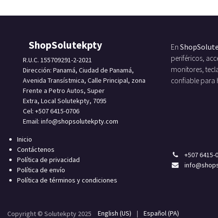
ShopSolutekpty
En
ShopSolut
periféricos, a
R.U.C. 155709291-2-2021
monitores, tecl
Dirección: Panamá, Ciudad de Panamá,
Avenida Transístmica, Calle Principal, zona
confiable para
Frente a Petro Autos, Super
Extra, Local Solutekpty, 7095
Cel: +507 6415-0706
Email: info
@shopsolutekpty.com
Inicio
Contáctenos
+
507 6415-
Política de privacidad
info
@shops
Política de envío
Política de términos y condiciones
English (US)
|
Español (PA)
Copyright © Solutekpty 2025