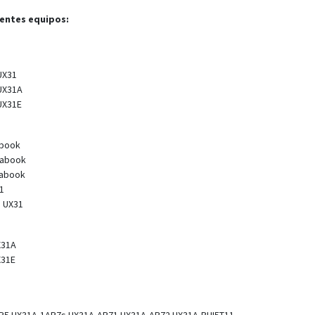
ientes equipos:
UX31
UX31A
UX31E
abook
rabook
rabook
1
s UX31
X31A
X31E
R5 UX31A-1AR7s UX31A-AB71 UX31A-AB72 UX31A-BHI5T11