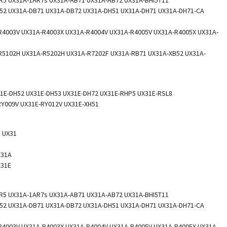
52 UX31A-DB71 UX31A-DB72 UX31A-DH51 UX31A-DH71 UX31A-DH71-CA
R4003V UX31A-R4003X UX31A-R4004V UX31A-R4005V UX31A-R4005X UX31A-
R5102H UX31A-R5202H UX31A-R7202F UX31A-RB71 UX31A-XB52 UX31A-
1E-DH52 UX31E-DH53 UX31E-DH72 UX31E-RHP5 UX31E-RSL8
RY009V UX31E-RY012V UX31E-XH51
s UX31
X31A
X31E
R5 UX31A-1AR7s UX31A-AB71 UX31A-AB72 UX31A-BHI5T11
52 UX31A-DB71 UX31A-DB72 UX31A-DH51 UX31A-DH71 UX31A-DH71-CA
R4003V UX31A-R4003X UX31A-R4004V UX31A-R4005V UX31A-R4005X UX31A-