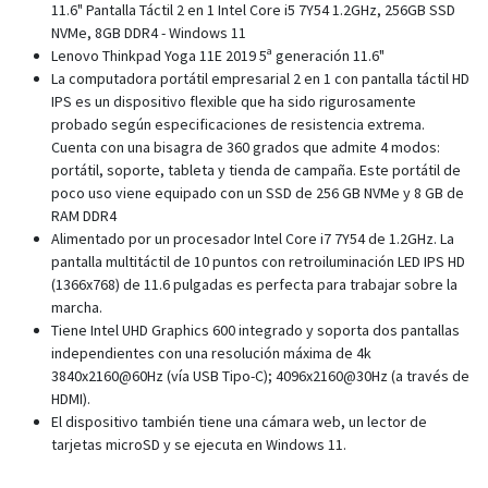
11.6" Pantalla Táctil 2 en 1 Intel Core i5 7Y54 1.2GHz, 256GB SSD
NVMe, 8GB DDR4 - Windows 11
Lenovo Thinkpad Yoga 11E 2019 5ª generación 11.6"
La computadora portátil empresarial 2 en 1 con pantalla táctil HD
IPS es un dispositivo flexible que ha sido rigurosamente
probado según especificaciones de resistencia extrema.
Cuenta con una bisagra de 360 grados que admite 4 modos:
portátil, soporte, tableta y tienda de campaña. Este portátil de
poco uso viene equipado con un SSD de 256 GB NVMe y 8 GB de
RAM DDR4
Alimentado por un procesador Intel Core i7 7Y54 de 1.2GHz. La
pantalla multitáctil de 10 puntos con retroiluminación LED IPS HD
(1366x768) de 11.6 pulgadas es perfecta para trabajar sobre la
marcha.
Tiene Intel UHD Graphics 600 integrado y soporta dos pantallas
independientes con una resolución máxima de 4k
3840x2160@60Hz (vía USB Tipo-C); 4096x2160@30Hz (a través de
HDMI).
El dispositivo también tiene una cámara web, un lector de
tarjetas microSD y se ejecuta en Windows 11.