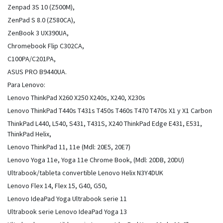
Zenpad 3S 10 (Z500M),
ZenPad S 8.0 (Z580CA),
ZenBook 3 UX390UA,
Chromebook Flip C302CA,
C100PA/C201PA,
ASUS PRO B9440UA.
Para Lenovo:
Lenovo ThinkPad X260 X250 X240s, X240, X230s
Lenovo ThinkPad T440s T431s T450s T460s T470 T470s X1 y X1 Carbon
ThinkPad L440, L540, S431, T431S, X240 ThinkPad Edge E431, E531,
ThinkPad Helix,
Lenovo ThinkPad 11, 11e (Mdl: 20E5, 20E7)
Lenovo Yoga 11e, Yoga 11e Chrome Book, (Mdl: 20DB, 20DU)
Ultrabook/tableta convertible Lenovo Helix N3Y4DUK
Lenovo Flex 14, Flex 15, G40, G50,
Lenovo IdeaPad Yoga Ultrabook serie 11
Ultrabook serie Lenovo IdeaPad Yoga 13