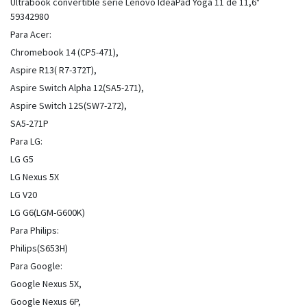
Ultrabook convertible serie Lenovo IdeaPad Yoga 11 de 11,6"
59342980
Para Acer:
Chromebook 14 (CP5-471),
Aspire R13( R7-372T),
Aspire Switch Alpha 12(SA5-271),
Aspire Switch 12S(SW7-272),
SA5-271P
Para LG:
LG G5
LG Nexus 5X
LG V20
LG G6(LGM-G600K)
Para Philips:
Philips(S653H)
Para Google:
Google Nexus 5X,
Google Nexus 6P,