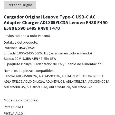
Cargador Original
Cargador Original Lenovo Type-C USB-C AC
Adapter Charger ADLX65YLC3A Lenovo E480 E490
E580 E590 E495 R480 T470
Envíos rápidos a todo Panamá.
Detalles del producto:
Potencia:
45W
/ 65W
Entrada: 100 V-240 V 50/60 Hz (para uso en todo el mundo)
Salida: 20 V
2.25A 45W
/ 3.25A 65W
El paquete incluye: 1 adaptador de CA y 1 cable de alimentación
Números de piezas compatibles:
Lenovo ADLX45NDC2A, ADLX45NCC3A, ADLX45NDC3, ADLX45NDC3A,
ADLX45NLC2,ADLX45NLC2A, ADLX45NLC3, ADLX45NLC3A, ADLX65NCC3A,
ADLX65NDC3A, ADLX65NLC3A, ADLX65SDC2A, ADLX65SLC2A
Modelos compatibles:
Para HUAWEI:
P9(EVA-AL10),