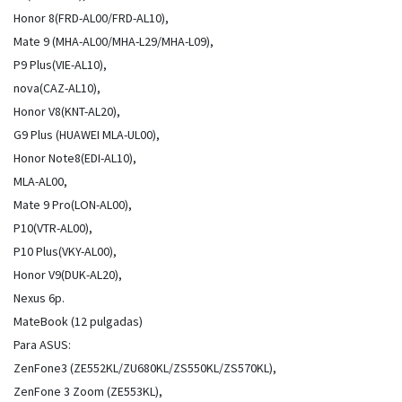
Honor 8(FRD-AL00/FRD-AL10),
Mate 9 (MHA-AL00/MHA-L29/MHA-L09),
P9 Plus(VIE-AL10),
nova(CAZ-AL10),
Honor V8(KNT-AL20),
G9 Plus (HUAWEI MLA-UL00),
Honor Note8(EDI-AL10),
MLA-AL00,
Mate 9 Pro(LON-AL00),
P10(VTR-AL00),
P10 Plus(VKY-AL00),
Honor V9(DUK-AL20),
Nexus 6p.
MateBook (12 pulgadas)
Para ASUS:
ZenFone3 (ZE552KL/ZU680KL/ZS550KL/ZS570KL),
ZenFone 3 Zoom (ZE553KL),