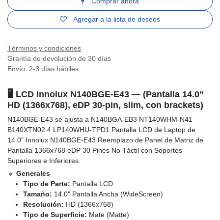
Pantalla LCD N140BGE-E43 | para laptop 14
pulg | HD (1366x768) | 30 pines | Con
Brackets | conector inferior derecha
(0 reseña)
$
61.00
Agregar al carrito
Comprar ahora
Agregar a la lista de deseos