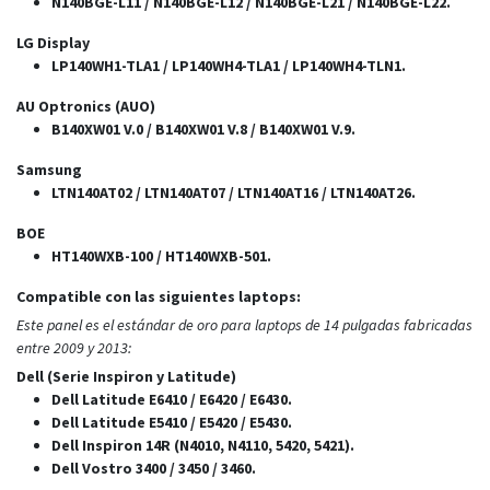
N140BGE-L11 / N140BGE-L12 / N140BGE-L21 / N140BGE-L22.
LG Display
LP140WH1-TLA1 / LP140WH4-TLA1 / LP140WH4-TLN1.
AU Optronics (AUO)
B140XW01 V.0 / B140XW01 V.8 / B140XW01 V.9.
Samsung
LTN140AT02 / LTN140AT07 / LTN140AT16 / LTN140AT26.
BOE
HT140WXB-100 / HT140WXB-501.
Compatible con las siguientes laptops:
Este panel es el estándar de oro para laptops de 14 pulgadas fabricadas
entre 2009 y 2013:
Dell (Serie Inspiron y Latitude)
Dell Latitude E6410 / E6420 / E6430.
Dell Latitude E5410 / E5420 / E5430.
Dell Inspiron 14R (N4010, N4110, 5420, 5421).
Dell Vostro 3400 / 3450 / 3460.