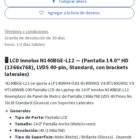
Comprar ahora
Agregar a la lista de deseos
Términos y condiciones
Grantía de devolución de 30 días
Envío: 2-3 días hábiles
🖥️
LCD Innolux N140BGE-L12
— (Pantalla 14.0” HD
(1366x768), LVDS 40-pin, Standard, con brackets
laterales)
N140BGE-L12 se ajusta a LP140WH4-TLN1 B140XW01 V.8 BT140GW01 V.9
HT140WXB-100 Pantalla LCD de Laptop de 14.0" Innolux N140BGE-L12
Reemplazo de Panel de Matriz de Pantalla 1366x768 LVDS 40 Pines No
Táctil Standard (Gruesa) con Soportes Laterales.
🔹
Generales
Tipo de Parte:
Pantalla LCD
Tamaño:
14.0" Pantalla Ancha (WideScreen)
Resolución:
HD (1366x768)
Tipo de Superficie:
Mate (Matte) / Brillante (Glossy) -
Depende