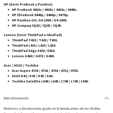
HP (Serie ProBook y Pavilion)
HP ProBook 4410s / 4420s / 4430s / 4440s.
HP EliteBook 8440p / 8460p / 8470p.
HP Pavilion G4 / G4-1000 / G4-2000.
HP Compaq CQ42 / CQ43 / CQ45.
Lenovo (Serie ThinkPad e IdeaPad)
ThinkPad T410 / T420 / T430.
ThinkPad L410 / L420 / L430.
ThinkPad Edge E420 / E430.
Lenovo G460 / G470 / G480.
Acer / ASUS / Toshiba
Acer Aspire 4736 / 4741 / 4750 / 4752 / 4755.
ASUS K42 / K43 / K45 / X44.
Toshiba Satellite L640 / L645 / L740 / L745 / L840.
Más información
Retornos o devoluciones gratis en la tienda antes de los 30 días.