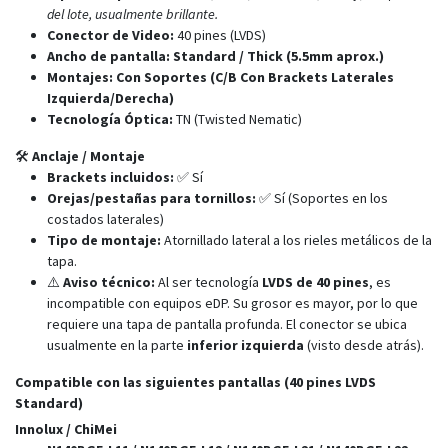
del lote, usualmente brillante.
Conector de Video:
40 pines (LVDS)
Ancho de pantalla:
Standard / Thick (5.5mm aprox.)
Montajes:
Con Soportes (C/B Con Brackets Laterales
Izquierda/Derecha)
Tecnología Óptica:
TN (Twisted Nematic)
🛠️
Anclaje / Montaje
Brackets incluidos:
✅ Sí
Orejas/pestañas para tornillos:
✅ Sí (Soportes en los
costados laterales)
Tipo de montaje:
Atornillado lateral a los rieles metálicos de la
tapa.
⚠️
Aviso técnico:
Al ser tecnología
LVDS de 40 pines
, es
incompatible con equipos eDP. Su grosor es mayor, por lo que
requiere una tapa de pantalla profunda. El conector se ubica
usualmente en la parte
inferior izquierda
(visto desde atrás).
Compatible con las siguientes pantallas (40 pines LVDS
Standard)
Innolux / ChiMei