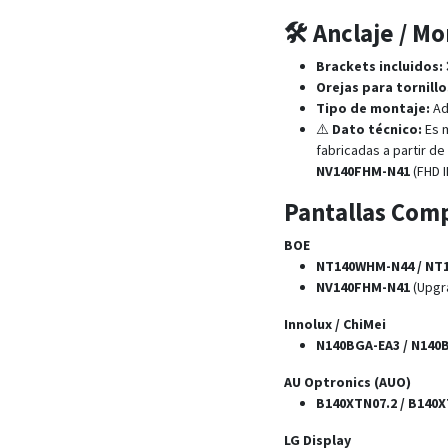
🛠️ Anclaje / M
Brackets incluidos:
Orejas para tornillo
Tipo de montaje:
Adh
⚠️
Dato técnico:
Es 
fabricadas a partir d
NV140FHM-N41
(FHD I
Pantallas Comp
BOE
NT140WHM-N44 / NT
NV140FHM-N41
(Upgra
Innolux / ChiMei
N140BGA-EA3 / N140
AU Optronics (AUO)
B140XTN07.2 / B140X
LG Display