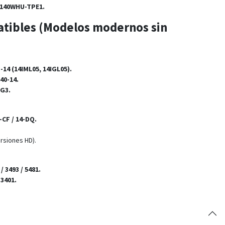
P140WHU-TPE1.
tibles (Modelos modernos sin
-14 (14IML05, 14IGL05).
40-14.
 G3.
-CF / 14-DQ.
rsiones HD).
/ 3493 / 5481.
 3401.