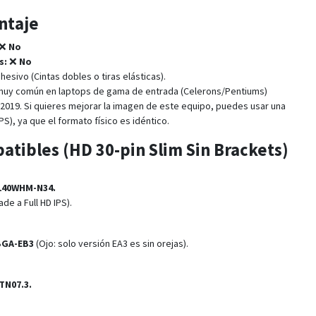
ontaje
❌
No
s:
❌
No
esivo (Cintas dobles o tiras elásticas).
muy común en laptops de gama de entrada (Celerons/Pentiums)
e 2019. Si quieres mejorar la imagen de este equipo, puedes usar una
PS), ya que el formato físico es idéntico.
atibles (HD 30-pin Slim Sin Brackets)
140WHM-N34.
de a Full HD IPS).
BGA-EB3
(Ojo: solo versión EA3 es sin orejas).
TN07.3.