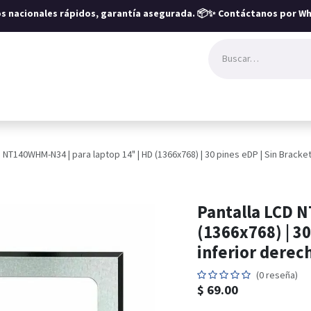
íos nacionales rápidos, garantía asegurada.
📦✨ Contáctanos por Wh
D NT140WHM-N34 | para laptop 14" | HD (1366x768) | 30 pines eDP | Sin Bracke
Pantalla LCD N
(1366x768) | 30
inferior derec
(0 reseña)
$
69.00