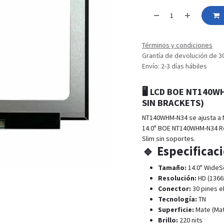
Términos y condiciones
Grantía de devolución de 3
Envío: 2-3 días hábiles
🖥️
LCD BOE NT140W
SIN BRACKETS
)
NT140WHM-N34 se ajusta a 
14.0" BOE NT140WHM-N34 Ree
Slim sin soportes.
🔹 Especificac
Tamaño:
14.0" WideS
Resolución:
HD (1366
Conector:
30 pines e
Tecnología:
TN
Superficie:
Mate (Mat
Brillo:
220 nits