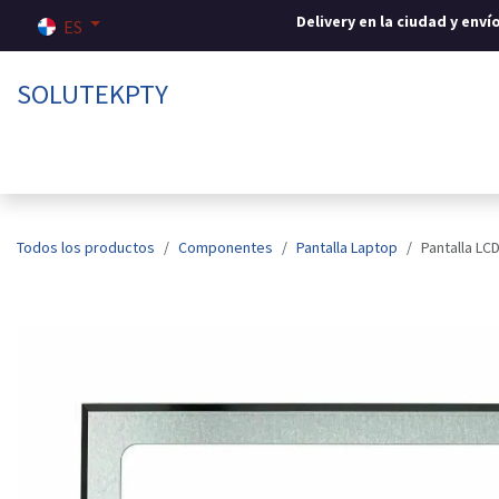
Ir al contenido
Delivery en la ciudad y env
ES
SOLUTEKPTY
Inicio
Tienda
Sobre nosotros
Contáctenos
Todos los productos
Componentes
Pantalla Laptop
Pantalla LC