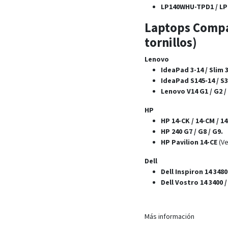
LP140WHU-TPD1 / L
Laptops Compa
tornillos)
Lenovo
IdeaPad 3-14 / Slim 3
IdeaPad S145-14 / S3
Lenovo V14 G1 / G2 /
HP
HP 14-CK / 14-CM / 14
HP 240 G7 / G8 / G9.
HP Pavilion 14-CE
(Ve
Dell
Dell Inspiron 14 3480 
Dell Vostro 14 3400 /
Más información