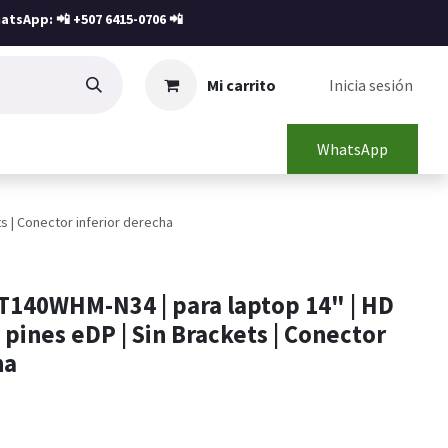
atsApp: 📲
+507 6415-0706
📲
Mi carrito
Inicia sesión
WhatsApp
ts | Conector inferior derecha
T140WHM-N34 | para laptop 14" | HD
 pines eDP | Sin Brackets | Conector
ha