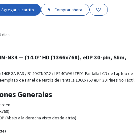
Agregar al carrito
Comprar ahora
0 días
HM-N34
— (14.0” HD (1366x768), eDP 30-pin, Slim,
N140BGA-EA3 / B140XTN07.2 / LP140WHU-TPD1 Pantalla LCD de Laptop de
mplazo de Panel de Matriz de Pantalla 1366x768 eDP 30 Pines No Táctil
iones Generales
creen
x768)
DP (Abajo a la derecha visto desde atrás)
te)