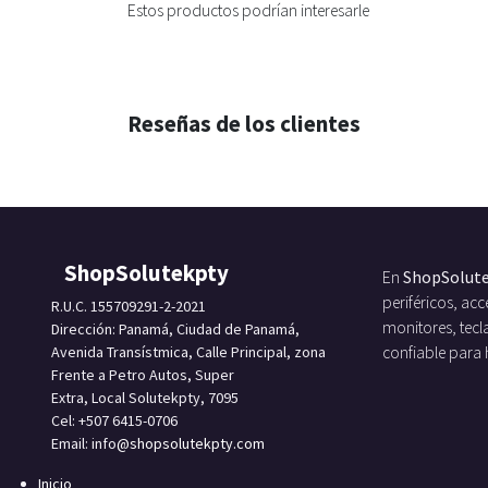
Estos productos podrían interesarle
Reseñas de los clientes
ShopSolutekpty
En
ShopSolut
periféricos, a
R.U.C. 155709291-2-2021
monitores, tecl
Dirección: Panamá, Ciudad de Panamá,
Avenida Transístmica, Calle Principal, zona
confiable para
Frente a Petro Autos, Super
Extra, Local Solutekpty, 7095
Cel: +507 6415-0706
Email: info
@shopsolutekpty.com
Inicio